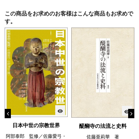
この商品をお求めのお客様はこんな商品もお求めで
す。
visibility
visibility
日本中世の宗教世界
醍醐寺の法流と史料
阿部泰郎 監修／佐藤愛弓・
佐藤亜莉華 著