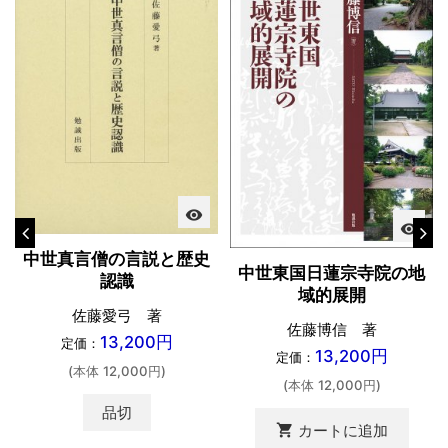
visibility
visibility
中世真言僧の言説と歴史
中世東国日蓮宗寺院の地
認識
域的展開
佐藤愛弓 著
佐藤博信 著
13,200円
定価：
13,200円
定価：
(本体 12,000円)
(本体 12,000円)
品切
shopping_cart
カートに追加