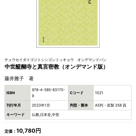
チュウセイダイゴジトシンゴンミッキョウ オンデマンドバン
中世醍醐寺と真言密教（オンデマンド版）
藤井雅子 著
978-4-585-83170-
ISBN
Cコード
1021
9
刊行年月
2023年1月
判型・製本
A5判・並製 358 頁
キーワード
仏教,日本史,中世
10,780円
定価：