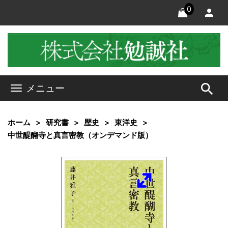
0
search
メニュー
ホーム
研究書
歴史
東洋史
中世醍醐寺と真言密教（オンデマンド版）