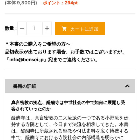
(本体 9,800円)
ポイント：294pt
remove
add
数量 :
カートに追加
shopping_cart
＊本書のご購入をご希望の方へ
品切表示が出ております場合、お手数ではございますが、
「info@bensei.jp」宛までご連絡ください。
書籍の詳細
真言密教の拠点、醍醐寺は中世社会の中で如何に展開し受
容されていったのか
醍醐寺は、真言密教の二大流派の一つである小野流を伝
持する寺院として、今日まで法流を相承してきた。本書
は、醍醐寺に所蔵される聖教や付法史料を広く博捜する
中で、醍醐寺における寺院社会の内部構造を明らかに