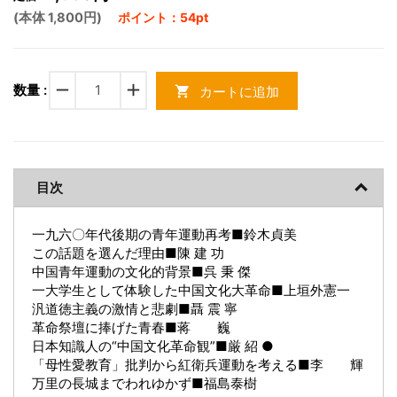
(本体 1,800円)
ポイント：54pt
remove
add
数量 :
カートに追加
shopping_cart
目次
一九六〇年代後期の青年運動再考■鈴木貞美
この話題を選んだ理由■陳 建 功
中国青年運動の文化的背景■呉 秉 傑
一大学生として体験した中国文化大革命■上垣外憲一
汎道徳主義の激情と悲劇■聶 震 寧
革命祭壇に捧げた青春■蒋 巍
日本知識人の“中国文化革命観”■厳 紹 ●
「母性愛教育」批判から紅衛兵運動を考える■李 輝
万里の長城までわれゆかず■福島泰樹