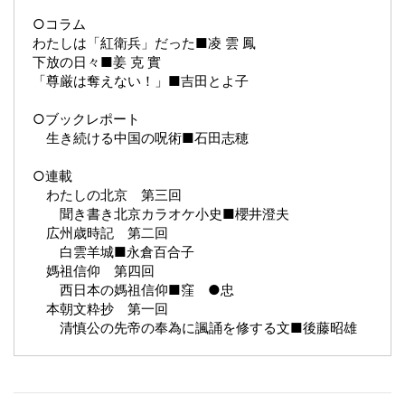
○コラム
わたしは「紅衛兵」だった■凌 雲 鳳
下放の日々■姜 克 實
「尊厳は奪えない！」■吉田とよ子
○ブックレポート
生き続ける中国の呪術■石田志穂
○連載
わたしの北京 第三回
聞き書き北京カラオケ小史■櫻井澄夫
広州歳時記 第二回
白雲羊城■永倉百合子
媽祖信仰 第四回
西日本の媽祖信仰■窪 ●忠
本朝文粋抄 第一回
清慎公の先帝の奉為に諷誦を修する文■後藤昭雄