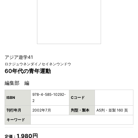
アジア遊学41
ロクジュウネンダイノセイネンウンドウ
60年代の青年運動
編集部 編
978-4-585-10292-
ISBN
Cコード
2
刊行年月
2002年7月
判型・製本
A5判・並製 160 頁
キーワード
1,980円
定価：