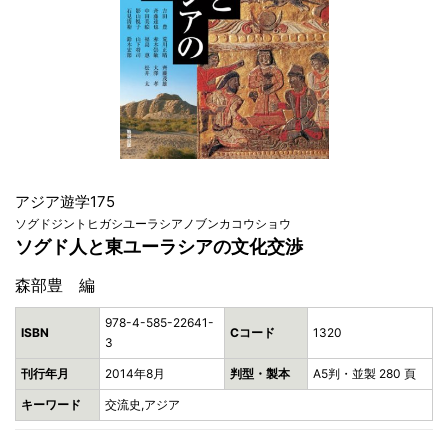
アジア遊学175
ソグドジントヒガシユーラシアノブンカコウショウ
ソグド人と東ユーラシアの文化交渉
森部豊 編
978-4-585-22641-
ISBN
Cコード
1320
3
刊行年月
2014年8月
判型・製本
A5判・並製 280 頁
キーワード
交流史,アジア