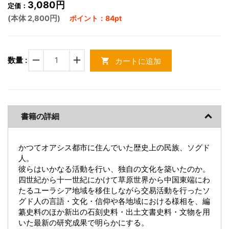
3,080円
定価：
(本体 2,800円)
ポイント：84pt
remove
add
数量 :
カートに追加
shopping_cart
書籍の詳細
かつてオアシス都市に住んでいた歴史上の民族、ソグド
人。
彼らはいかなる活動を行い、独自の文化を築いたのか。
四世紀から十一世紀にかけて草原世界から中国東端にわ
たるユーラシア地域を移住しながら交易活動を行ったソ
グド人の言語・文化・信仰や各地域における様相を、編
纂史料のほか新出の石刻史料・出土文書史料・文物を用
いた最新の研究成果で明らかにする。