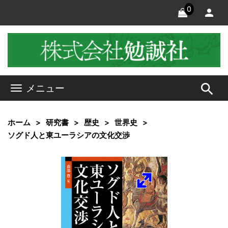
0
search
メニュー
ホーム
研究書
歴史
世界史
ソグド人と東ユーラシアの文化交渉