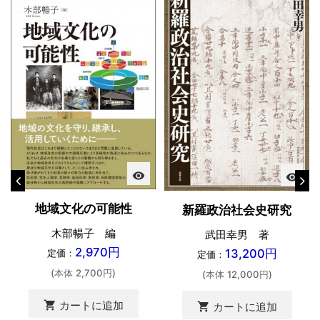
visibility
visibility
地域文化の可能性
新羅政治社会史研究
木部暢子 編
武田幸男 著
2,970円
13,200円
定価：
定価：
(本体 2,700円)
(本体 12,000円)
shopping_cart
カートに追加
shopping_cart
カートに追加