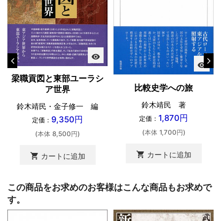
visibility
visibility
梁職貢図と東部ユーラシ
比較史学への旅
ア世界
鈴木靖民 著
鈴木靖民・金子修一 編
1,870円
9,350円
定価：
定価：
(本体 1,700円)
(本体 8,500円)
shopping_cart
カートに追加
shopping_cart
カートに追加
この商品をお求めのお客様はこんな商品もお求めで
す。