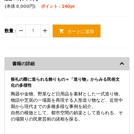
(本体 8,000円)
ポイント：240pt
remove
add
数量 :
カートに追加
shopping_cart
書籍の詳細
祭礼の際に造られる飾りもの＝「造り物」からみる民俗文
化の多様性
陶器や金物、野菜など日用品を素材とした一式造り物、
物語や芝居の一場面を再現する人形造り物など、近世中
期から現代までの多種多様な事例を紹介。
自然の模倣として、都市空間の娯楽として造られる、そ
の場限りの民衆芸術の諸相を探る。