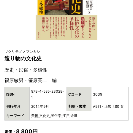
ツクリモノノブンカシ
造り物の文化史
歴史・民俗・多様性
福原敏男・笹原亮二 編
978-4-585-23028-
ISBN
Cコード
3039
1
刊行年月
2014年9月
判型・製本
A5判・上製 480 頁
キーワード
美術,文化史,民俗学,江戸,近世
8,800円
定価：