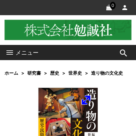
0
search
メニュー
ホーム
研究書
歴史
世界史
造り物の文化史