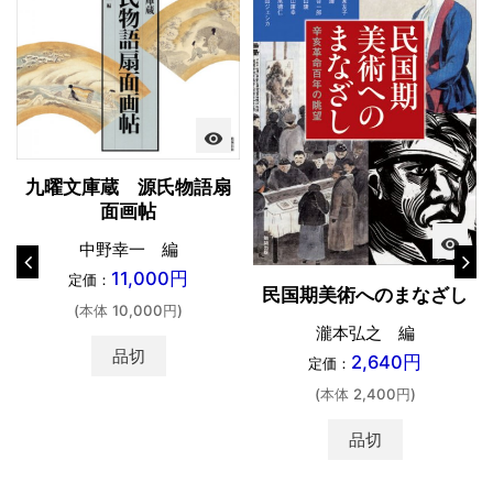
visibility
九曜文庫蔵 源氏物語扇
面画帖
visibility
中野幸一 編
11,000円
定価：
民国期美術へのまなざし
(本体 10,000円)
瀧本弘之 編
品切
2,640円
定価：
(本体 2,400円)
品切