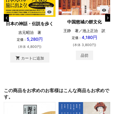
visibility
visibility
中国慈城の餅文化
日本の神話・伝説を歩く
王静 著／池上正治 訳
吉元昭治 著
4,180円
定価：
5,280円
定価：
(本体 3,800円)
(本体 4,800円)
品切
shopping_cart
カートに追加
この商品をお求めのお客様はこんな商品もお求めで
す。