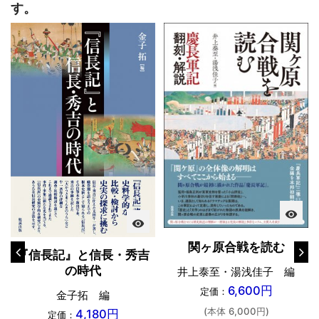
す。
visibility
visibility
関ヶ原合戦を読む
『信長記』と信長・秀吉
の時代
井上泰至・湯浅佳子 編
6,600円
定価：
金子拓 編
(本体 6,000円)
4,180円
定価：