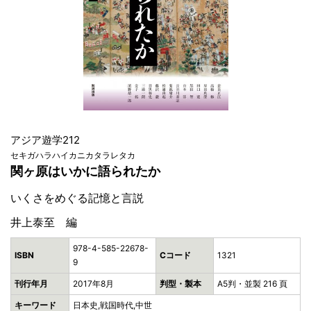
アジア遊学212
セキガハラハイカニカタラレタカ
関ヶ原はいかに語られたか
いくさをめぐる記憶と言説
井上泰至 編
978-4-585-22678-
ISBN
Cコード
1321
9
刊行年月
2017年8月
判型・製本
A5判・並製 216 頁
キーワード
日本史,戦国時代,中世