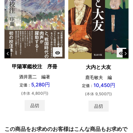
visibility
visibility
甲陽軍鑑校注 序冊
大内と大友
酒井憲二 編著
鹿毛敏夫 編
5,280円
10,450円
定価：
定価：
(本体 4,800円)
(本体 9,500円)
品切
品切
この商品をお求めのお客様はこんな商品もお求めで