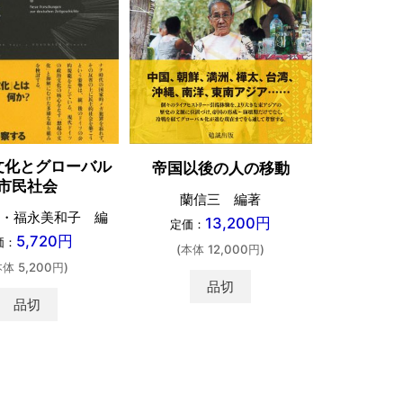
文化とグローバル
帝国以後の人の移動
市民社会
蘭信三 編著
・福永美和子 編
13,200円
定価：
5,720円
価：
(本体 12,000円)
本体 5,200円)
品切
品切