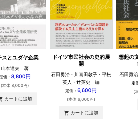
ドイツ市民社会の史的展
想起の
チスとユダヤ企業
開
山本達夫 著
石田勇治・川喜田敦子・平松
石田勇治
8,800円
定価：
英人・辻英史 編
定
(本体 8,000円)
6,600円
定価：
(
カートに追加
ing_cart
(本体 6,000円)
カートに追加
shopping_cart