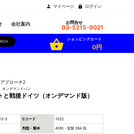
マイページ
ログイン
お問合せ
せ
会社案内
03-5215-9021
ショッピングカート
shopping_basket
ARCH
0円
アプローチ2
 オンデマンドバン
トと戦後ドイツ（オンデマンド版）
13-5
Cコード
1022
判型・製本
A5判・並製 384 頁