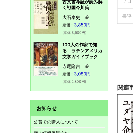
プロ
古文書考証が読み解
く戦国今川氏
書評
大石泰史 著
3,850円
定価：
(本体 3,500円)
100人の作家で知
る ラテンアメリカ
文学ガイドブック
寺尾隆吉 著
3,080円
定価：
(本体 2,800円)
関連
お知らせ
公費での購入について