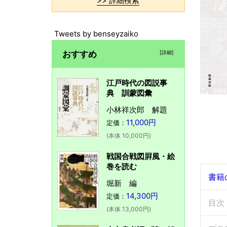
>> 詳細検索
Tweets by benseyzaiko
おすすめ
[詳細]
江戸時代の図説事
典 訓蒙図彙
小林祥次郎 解題
11,000円
定価：
(本体 10,000円)
戦国合戦図屛風・絵
巻を読む
書籍
堀新 編
14,300円
定価：
目次
(本体 13,000円)