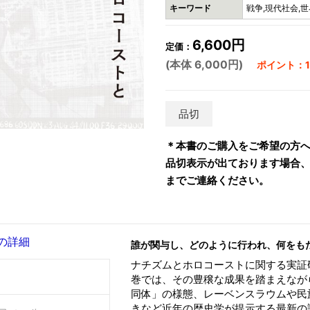
キーワード
戦争,現代社会,世
6,600円
定価：
(本体 6,000円)
ポイント：18
品切
＊本書のご購入をご希望の方
品切表示が出ております場合、お手
までご連絡ください。
の詳細
誰が関与し、どのように行われ、何をも
ナチズムとホロコーストに関する実証
巻では、その豊穣な成果を踏まえなが
同体」の様態、レーベンスラウムや民
きなど近年の歴史学が提示する最新の