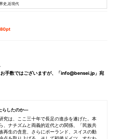
界史,近現代
0pt
へ
数ではございますが、「info@bensei.jp」宛
たらしたのか―
研究は、ここ三十年で長足の進歩を遂げた。本
ら、ナチズムと両義的近代との関係、「民族共
族再生の含意、さらにポーランド、スイスの動
論点を取り上げる。そして戦後ドイツ、すなわ