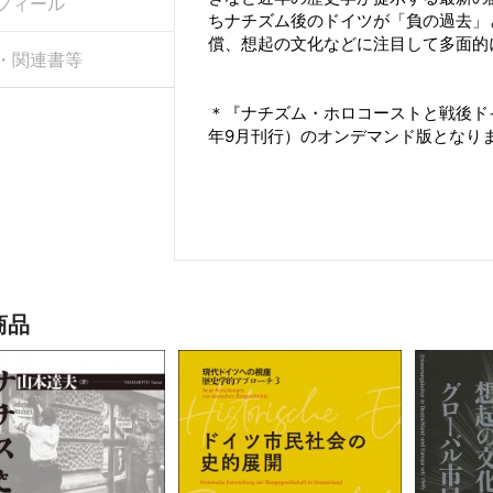
フィール
ちナチズム後のドイツが「負の過去」
償、想起の文化などに注目して多面的
・関連書等
＊『ナチズム・ホロコーストと戦後ドイツ』（I
年9月刊行）のオンデマンド版となり
商品