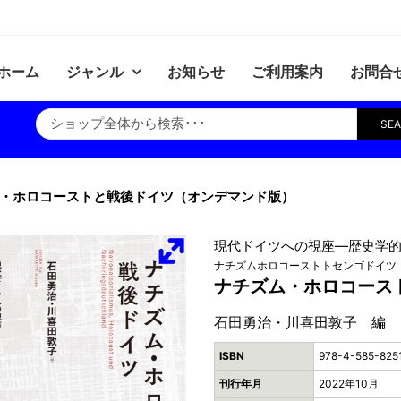
ホーム
ジャンル
お知らせ
ご利用案内
お問合
SE
・ホロコーストと戦後ドイツ（オンデマンド版）
現代ドイツへの視座―歴史学的
ナチズムホロコーストトセンゴドイツ
ナチズム・ホロコース
石田勇治・川喜田敦子 編
ISBN
978-4-585-825
刊行年月
2022年10月