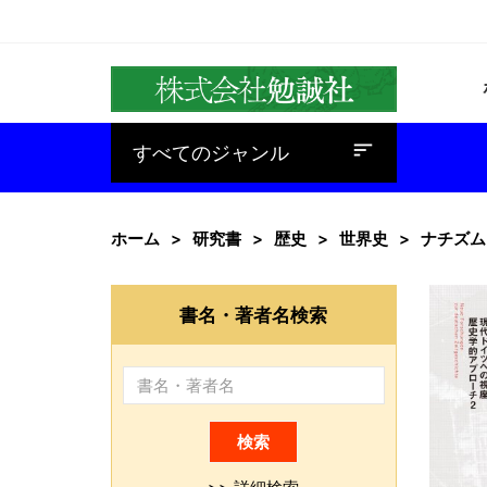
baseline_sort
すべてのジャンル
ホーム
研究書
歴史
世界史
ナチズム
書名・著者名検索