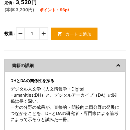
3,520円
定価：
(本体 3,200円)
ポイント：96pt
remove
add
数量 :
カートに追加
shopping_cart
書籍の詳細
DHとDAの関係性を探る―
デジタル人文学（人文情報学・Digital
Humanities;DH）と、デジタルアーカイブ（DA）の関
係は長く深い。
一方の分野の成果が、直接的・間接的に両分野の発展に
つながることを、DHとDAの研究者・専門家による論考
によって示そうと試みた一冊。