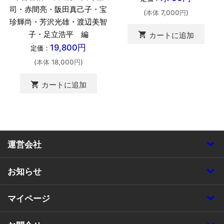
司・赤間亮・阪田真己子・宝
(本体 7,000円)
珍輝尚・芳沢光雄・渡辺美智
子・足立浩平 編
shopping_cart
カートに追加
19,800円
定価：
(本体 18,000円)
shopping_cart
カートに追加
運営会社
お知らせ
マイページ