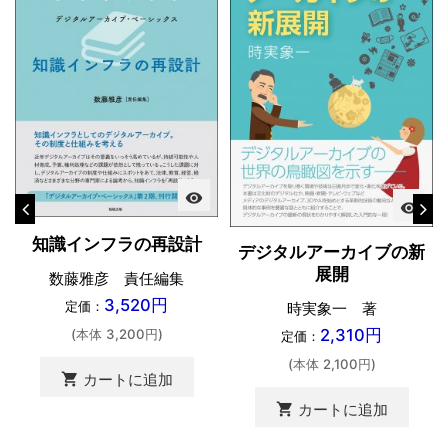
visibility
visibility
知識インフラの再設計
デジタルアーカイブの新
展開
数藤雅彦 責任編集
3,520円
定価：
時実象一 著
2,310円
(本体 3,200円)
定価：
(本体 2,100円)
shopping_cart
カートに追加
shopping_cart
カートに追加