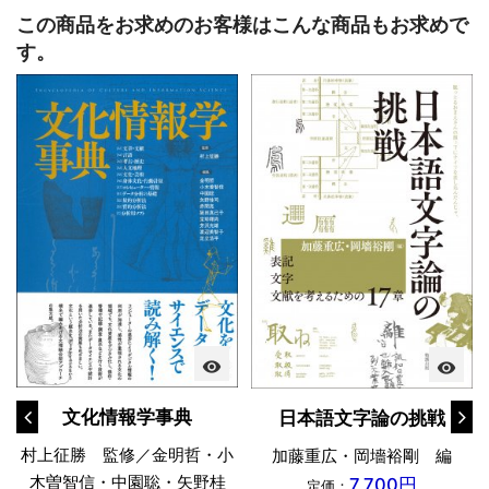
この商品をお求めのお客様はこんな商品もお求めで
す。
visibility
visibility
文化情報学事典
日本語文字論の挑戦
村上征勝 監修／金明哲・小
加藤重広・岡墻裕剛 編
木曽智信・中園聡・矢野桂
7,700円
定価：