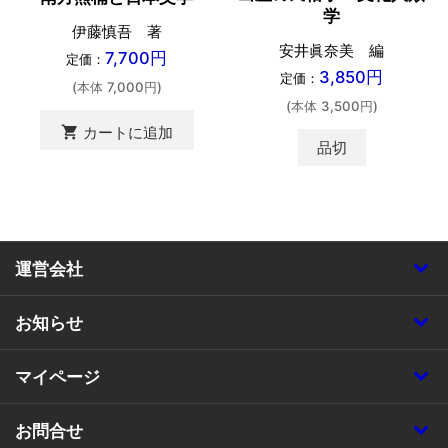
学
伊藤慎吾 著
安井眞奈美 編
7,700円
定価：
3,850円
定価：
(本体 7,000円)
(本体 3,500円)
shopping_cart
カートに追加
品切
運営会社
お知らせ
マイページ
お問合せ