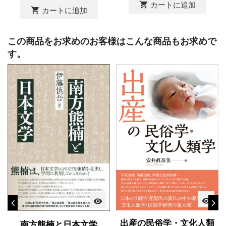
shopping_cart
カートに追加
shopping_cart
カートに追加
この商品をお求めのお客様はこんな商品もお求めで
す。
visibility
visibility
出産の民俗学・文化人類
南方熊楠と日本文学