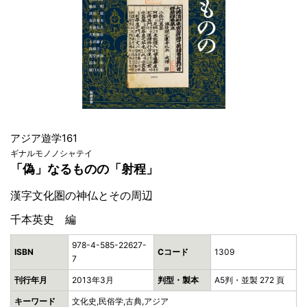
アジア遊学161
ギナルモノノシャテイ
「偽」なるものの「射程」
漢字文化圏の神仏とその周辺
千本英史 編
978-4-585-22627-
ISBN
Cコード
1309
7
刊行年月
2013年3月
判型・製本
A5判・並製 272 頁
キーワード
文化史,民俗学,古典,アジア