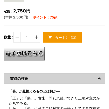
2,750円
定価：
(本体 2,500円)
ポイント：75pt
remove
add
数量 :
カートに追加
shopping_cart
書籍の詳細
「偽」が見据えるものとは何か―
「正」と「偽」。古来、問われ続けてきた二項対立のか
たちである。
しかし、「偽」はその二項対立の一極としてのみ存在す