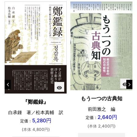
visibility
visibility
もう一つの古典知
『鄭鑑録』
前田雅之 編
白承鍾 著／松本真輔 訳
2,640円
定価：
5,280円
定価：
(本体 2,400円)
(本体 4,800円)