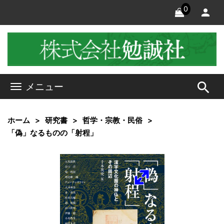
0
search
メニュー
ホーム
研究書
哲学・宗教・民俗
「偽」なるものの「射程」