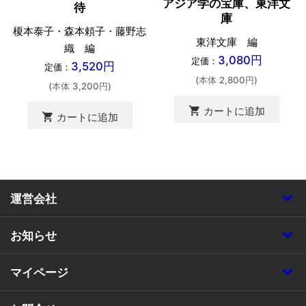
アジア学の宝庫、東洋文
待
庫
榎本泰子・森本頼子・藤野志
東洋文庫 編
織 編
3,080円
定価：
3,520円
定価：
(本体 2,800円)
(本体 3,200円)
shopping_cart
カートに追加
shopping_cart
カートに追加
運営会社
お知らせ
マイページ