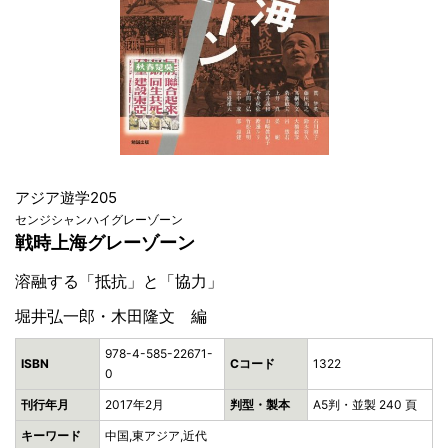
アジア遊学205
センジシャンハイグレーゾーン
戦時上海グレーゾーン
溶融する「抵抗」と「協力」
堀井弘一郎・木田隆文 編
978-4-585-22671-
ISBN
Cコード
1322
0
刊行年月
2017年2月
判型・製本
A5判・並製 240 頁
キーワード
中国,東アジア,近代