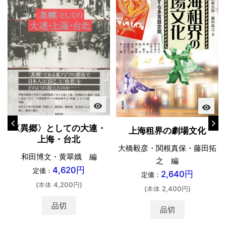
visibility
visibility
〈異郷〉としての大連・
上海租界の劇場文化
上海・台北
大橋毅彦・関根真保・藤田拓
和田博文・黄翠娥 編
之 編
4,620円
定価：
2,640円
定価：
(本体 4,200円)
(本体 2,400円)
品切
品切