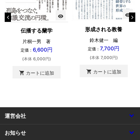
visibility
visibility
形成される教養
伝播する蘭学
鈴木健一 編
片桐一男 著
7,700円
定価：
6,600円
定価：
(本体 7,000円)
(本体 6,000円)
shopping_cart
カートに追加
shopping_cart
カートに追加
運営会社
お知らせ