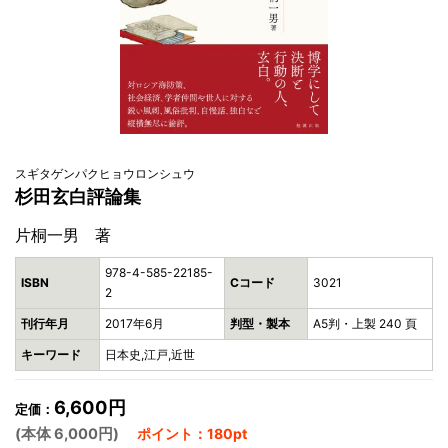
スギタゲンパクヒョウロンシュウ
杉田玄白評論集
片桐一男 著
978-4-585-22185-
ISBN
Cコード
3021
2
刊行年月
2017年6月
判型・製本
A5判・上製 240 頁
キーワード
日本史,江戸,近世
6,600円
定価：
(本体 6,000円)
ポイント：180pt