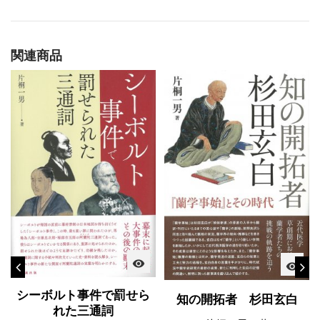
関連商品
visibility
visibility
シーボルト事件で罰せら
知の開拓者 杉田玄白
れた三通詞