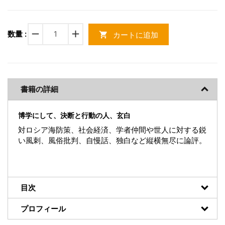
remove
add
数量 :
カートに追加
shopping_cart
書籍の詳細
博学にして、決断と行動の人、玄白
対ロシア海防策、社会経済、学者仲間や世人に対する鋭
い風刺、風俗批判、自慢話、独白など縦横無尽に論評。
目次
プロフィール