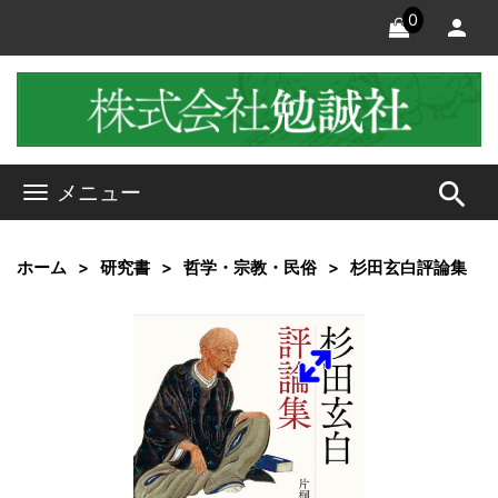
0
search
メニュー
ホーム
研究書
哲学・宗教・民俗
杉田玄白評論集