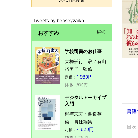
>> 詳細検索
Tweets by benseyzaiko
おすすめ
[詳細]
学校司書のお仕事
大橋崇行 著／有山
裕美子 監修
1,980円
定価：
(本体 1,800円)
デジタルアーカイブ
入門
書籍
柳与志夫・渡邉英
徳 責任編集
目次
4,620円
定価：
(本体 4,200円)