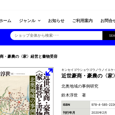
ホーム
ジャンル
お知らせ
ご利用案内
お問合
SE
商・豪農の〈家〉経営と書物受容
キンセイゴウショウゴウノウノイエケ
近世豪商・豪農の〈家
北奥地域の事例研究
鈴木淳世 著
ISBN
978-4-585-222
刊行年月
2020年2月