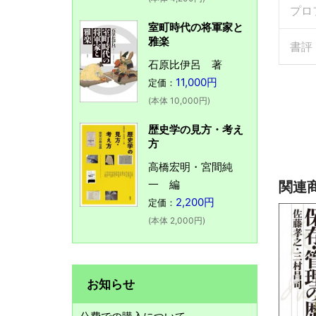
プロ
室町時代の将軍家と
雅楽
書評
石原比伊呂 著
11,000円
定価：
(本体 10,000円)
歴史学の見方・考え
方
高橋宏明・宮間純
一 編
関連
2,200円
定価：
(本体 2,000円)
お知らせ