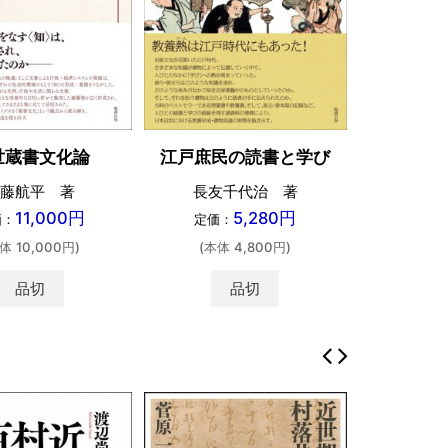
世蔵書文化論
江戸庶民の読書と学び
藤航平 著
長友千代治 著
11,000円
5,280円
価：
定価：
体 10,000円)
(本体 4,800円)
品切
品切