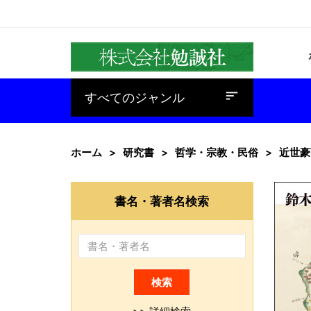
baseline_sort
すべてのジャンル
ホーム
研究書
哲学・宗教・民俗
近世豪
書名・著者名検索