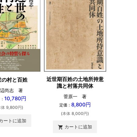
世界へひら
近世期百姓の土地所持意
世の村と百姓
Opening Up
識と村落共同体
辺尚志 著
ハルオ・シ
菅原一 著
10,780円
価：
田渕句美子
8,800円
定価：
本体 9,800円)
定価：
(本体 8,000円)
(本体 
カートに追加
カートに追加
shopping_cart