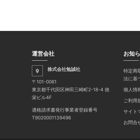
運営会社
お知
株式会社勉誠社
特定商
place
法に基
〒101-0061
東京都千代田区神田三崎町2-18-4 徳
個人情
栄ビル4F
ご利用
適格請求書発行事業者登録番号
サイト
T9020001139496
お問合