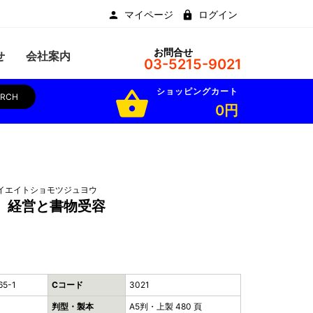
マイページ
ログイン
お問合せ
せ
会社案内
03-5215-9021
ショッピングカート
shopping_basket
ARCH
0円
イエイトショモツジュヨウ
〉経営と書物受容
65-1
Cコード
3021
判型・製本
A5判・上製 480 頁