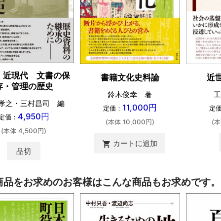
・近現代 文書の保
書籍文化史料論
近
存・管理の歴史
鈴木俊幸 著
工
孝之・三村昌司 編
11,000円
定価：
定
4,950円
定価：
(本体 10,000円)
(本
(本体 4,500円)
カートに追加
shopping_cart
品切
商品をお求めのお客様はこんな商品もお求めです。