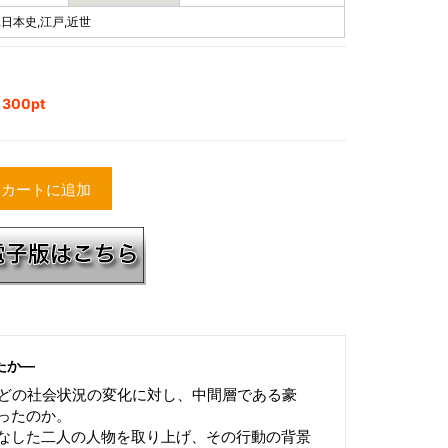
,日本史,江戸,近世
00pt
カートに追加
たか―
などの社会状況の変化に対し、中間層である豪
ったのか。
なした二人の人物を取り上げ、その行動の背景