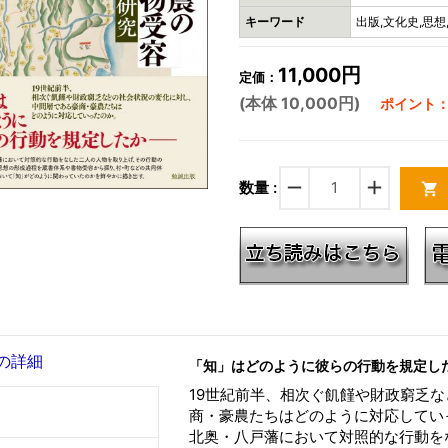
キーワード
出版,文化史,思想
11,000円
定価：
(本体 10,000円)
ポイント：3
remove
add
数量 :
shopping_cart
の詳細
「知」はどのように彼らの行動を規定し
19世紀前半、相次ぐ飢饉や財政窮乏
商・豪農たちはどのように対応してい
北奥・八戸藩において対照的な行動を