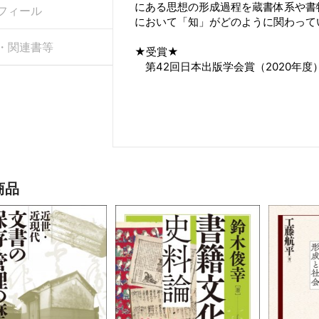
にある思想の形成過程を蔵書体系や書
フィール
において「知」がどのように関わって
・関連書等
★受賞★
第42回日本出版学会賞（2020年
商品