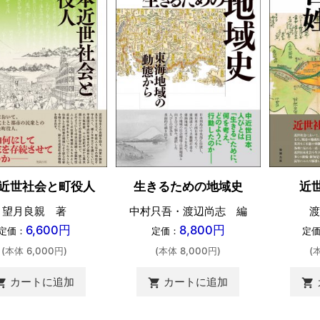
近世社会と町役人
生きるための地域史
近
望月良親 著
中村只吾・渡辺尚志 編
渡
6,600円
8,800円
定価：
定価：
定
(本体 6,000円)
(本体 8,000円)
(
カートに追加
カートに追加
ing_cart
shopping_cart
shopping_cart