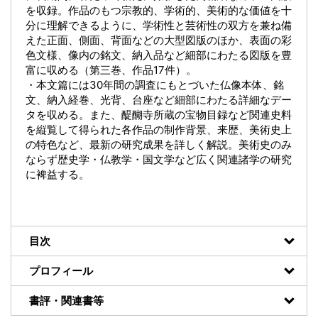
を収録。作品のもつ宗教的、学術的、美術的な価値を十
分に理解できるように、学術性と芸術性の双方を兼ね備
えた正面、側面、背面などの大型図版のほか、表面の彩
色文様、像内の銘文、納入品など細部にわたる図版を豊
富に収める（第三巻、作品17件）。
・本文篇には30年間の調査にもとづいた仏像本体、銘
文、納入経巻、光背、台座など細部にわたる詳細なデー
タを収める。また、醍醐寺所蔵の宝物目録など関連史料
を縦覧して得られた各作品の制作背景、来歴、美術史上
の特色など、最新の研究成果を詳しく解説。美術史のみ
ならず歴史学・仏教学・国文学など広く関連諸学の研究
に裨益する。
目次
プロフィール
書評・関連書等