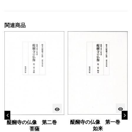
関連商品
visibility
visibility
醍醐寺の仏像 第一巻
醍醐寺の仏像 第二巻
如来
菩薩