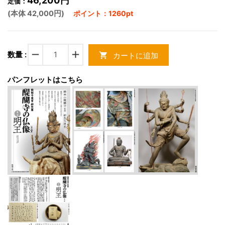
46,200円
定価：
(本体 42,000円)
ポイント：1260pt
remove
add
数量 :
カートに追加
shopping_cart
パンフレットはこちら