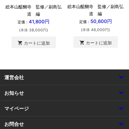
総本山醍醐寺 監修／副島弘
総本山醍醐寺 監修／副島弘
道 編
道 編
50,600円
41,800円
定価：
定価：
(本体 46,000円)
(本体 38,000円)
shopping_cart
カートに追加
shopping_cart
カートに追加
運営会社
お知らせ
マイページ
お問合せ