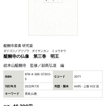
醍醐寺叢書 研究篇
ダイゴジノブツゾウ ダイサンカン ミョウオウ
醍醐寺の仏像 第三巻 明王
総本山醍醐寺 監修／副島弘道 編
978-4-585-37203-
ISBN
Cコード
3071
5
刊行年月
2022年7月
判型・製本
A4判・上製 432 頁
キーワード
美術,仏教