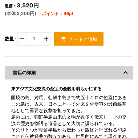
3,520円
定価：
(本体 3,200円)
ポイント：96pt
remove
add
数量 :
カートに追加
shopping_cart
書籍の詳細
東アジア文化交流の至宝の全貌を明らかにする
国境の島、対馬。朝鮮半島まで約五十キロの位置にある
この島は、古来、日本にとって外来文化受容の最前線基
地として重要な役割を担ってきた。
島内には、朝鮮半島由来の文物が数多く伝来し、その交
流の歴史を物語る遺品として大切に護られている。
そのひとつが朝鮮半島から伝わった版経と呼ばれる印刷
された仏教経典の数々であり、世界的にみても現存まれ