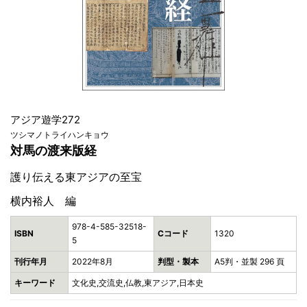
アジア遊学272
ツシマノトライハンキョウ
対馬の渡来版経
護り伝える東アジアの至宝
横内裕人 編
978-4-585-32518-
ISBN
Cコード
1320
5
刊行年月
2022年8月
判型・製本
A5判・並製 296 頁
キーワード
文化史,交流史,仏教,東アジア,日本史