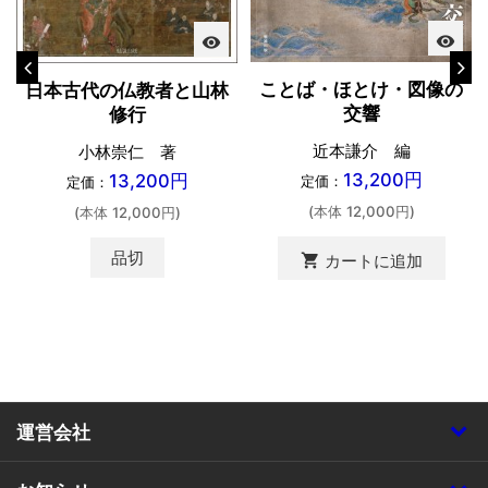
visibility
visibility
ことば・ほとけ・図像の
日本古代の仏教者と山林
交響
修行
近本謙介 編
小林崇仁 著
13,200円
13,200円
定価：
定価：
(本体 12,000円)
(本体 12,000円)
品切
shopping_cart
カートに追加
運営会社