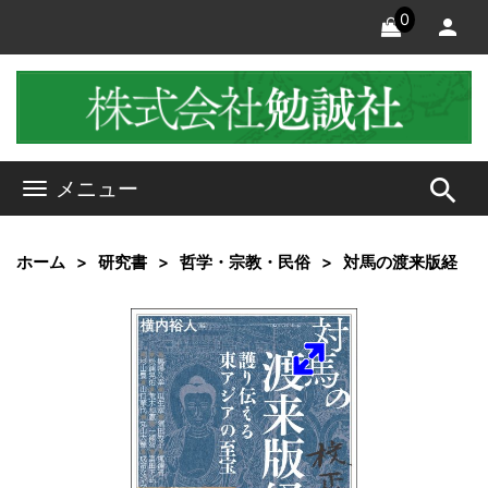
0
search
メニュー
ホーム
研究書
哲学・宗教・民俗
対馬の渡来版経