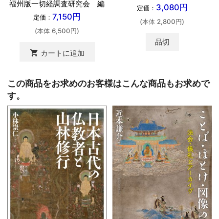
福州版一切経調査研究会 編
3,080円
定価：
7,150円
定価：
(本体 2,800円)
(本体 6,500円)
品切
shopping_cart
カートに追加
この商品をお求めのお客様はこんな商品もお求めで
す。