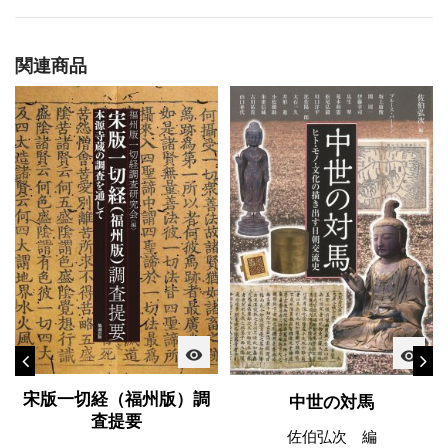
関連商品
visibility
visibility
宋版一切経（福州版）調
中世の対馬
査提要
佐伯弘次 編