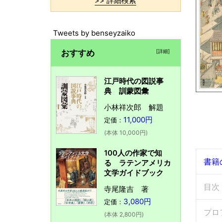
>> 詳細検索
Tweets by benseyzaiko
おすすめ
[詳細]
江戸時代の図説事
典 訓蒙図彙
小林祥次郎 解題
11,000円
定価：
(本体 10,000円)
100人の作家で知
書籍
る ラテンアメリカ
文学ガイドブック
目次
寺尾隆吉 著
3,080円
定価：
プロ
(本体 2,800円)