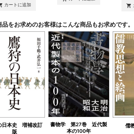
カートに追加
ing_cart
shopping_cart
商品をお求めのお客様はこんな商品もお求めです。
書物学 第27巻 近代製
の日本史 増補改訂
儒
本の100年
版