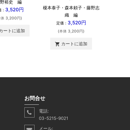
野裕史 編
松浦清・
榎本泰子・森本頼子・藤野志
3,520円
価：
定価：
織 編
本体 3,200円)
(本体 
3,520円
定価：
カートに追加
カ
shopping_cart
(本体 3,200円)
カートに追加
shopping_cart
お問合せ
電話:
03-5215-9021
メール: