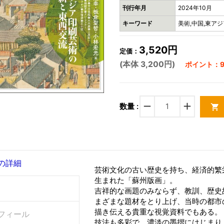
刊行年月
2024年10月
キーワード
美術,中国,東アジ
3,520円
定価：
(本体 3,200円)
ポイント：9
remove
add
数量 :
shopping_cart
の詳細
芸術文化の古い歴史を持ち、経済的繁栄
生まれた「蘇州版画」。
吉祥的な画題のみならず、教訓、歴史
まざまな題材をとり上げ、当時の都市
描き伝える貴重な視覚資料でもある。
フィール
技法も多彩で、濃淡の墨摺にはじまり