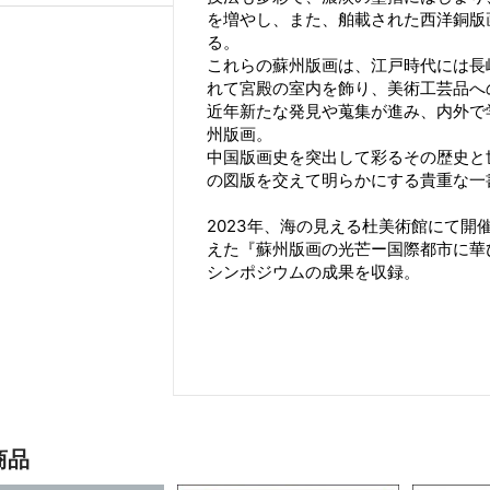
を増やし、また、舶載された西洋銅版
る。
これらの蘇州版画は、江戸時代には長
れて宮殿の室内を飾り、美術工芸品へ
近年新たな発見や蒐集が進み、内外で
州版画。
中国版画史を突出して彩るその歴史と
の図版を交えて明らかにする貴重な一
2023年、海の見える杜美術館にて
えた『蘇州版画の光芒ー国際都市に華
シンポジウムの成果を収録。
商品