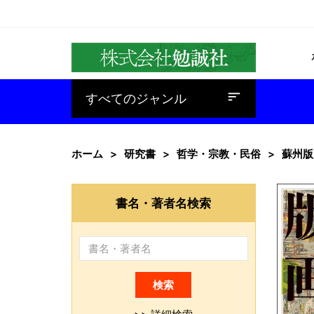
baseline_sort
すべてのジャンル
ホーム
研究書
哲学・宗教・民俗
蘇州版
書名・著者名検索