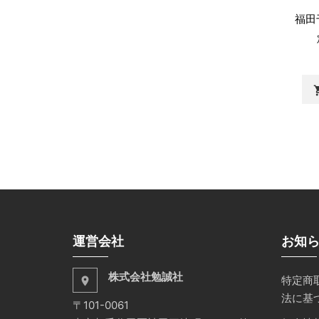
福田
shopp
運営会社
お知
株式会社勉誠社
特定商
place
法に基
〒101-0061