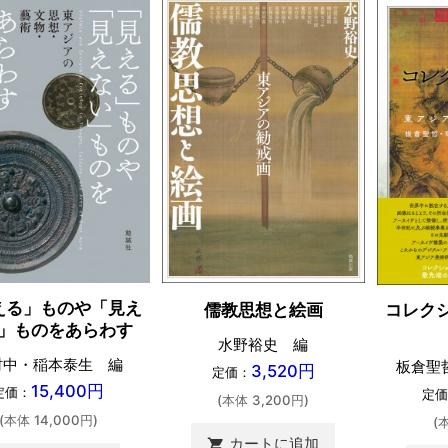
える」ものや「見え
儒教思想と絵画
コレク
」ものをあらわす
水野裕史 編
村中・稲本泰生 編
板倉聖
3,520円
定価：
15,400円
定価：
定価
(本体 3,200円)
(本体 14,000円)
(
カートに追加
shopping_cart