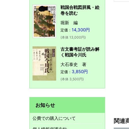
戦国合戦図屛風・絵
巻を読む
堀新 編
14,300円
定価：
(本体 13,000円)
古文書考証が読み解
く戦国今川氏
大石泰史 著
3,850円
定価：
(本体 3,500円)
お知らせ
公費での購入について
関連