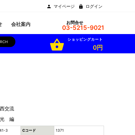
マイページ
ログイン
お問合せ
せ
会社案内
03-5215-9021
ショッピングカート
shopping_basket
ARCH
0円
西交流
光 編
41-3
Cコード
1371