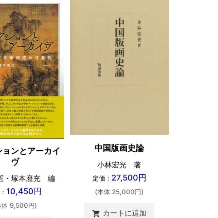
中国版画史論
ションとアーカイ
ヴ
小林宏光 著
27,500円
哲・塚本麿充 編
定価：
10,450円
(本体 25,000円)
：
本体 9,500円)
カートに追加
shopping_cart