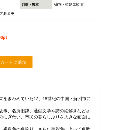
判型・製本
A5判・並製 320 頁
ア,世界史
6pt
カートに追加
をきわめていた17、18世紀の中国・蘇州市に
故事、名所旧跡、通俗文学や詩の絵解きなどさ
のにぎわい、市民の暮らしぶりを大きな画面に
、複数色の色刷り、さらに手彩色によって色数