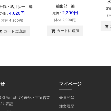
水
編集部 編
千鶴・武井弘一 編
定
2,200円
4,620円
定価：
定価：
(
(本体 2,000円)
(本体 4,200円)
shopping_cart
カートに追加
カートに追加
shopping_cart
ing_cart
らせ
マイページ
取引法に基づく表記・古物営業
会員登録
づく表記
注文履歴