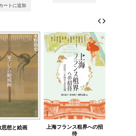
カートに追加
上海フランス租界への招
教思想と絵画
天文文
待