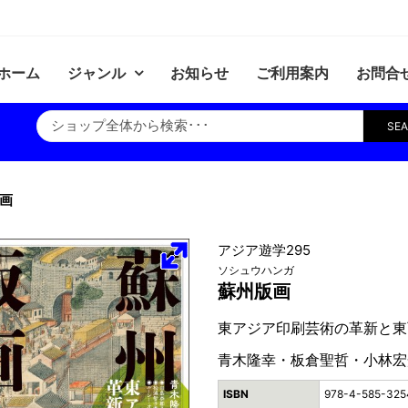
ホーム
ジャンル
お知らせ
ご利用案内
お問合
SE
画
アジア遊学295
ソシュウハンガ
蘇州版画
東アジア印刷芸術の革新と東
青木隆幸・板倉聖哲・小林宏
ISBN
978-4-585-325