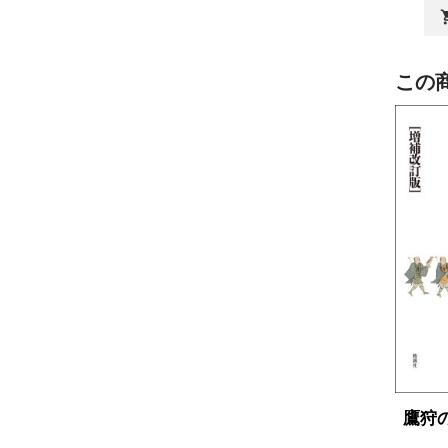
shopp
この
鷹狩