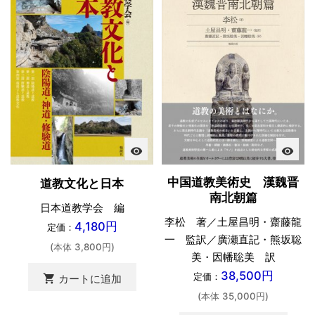
visibility
visibility
中国道教美術史 漢魏晋
道教文化と日本
南北朝篇
日本道教学会 編
李松 著／土屋昌明・齋藤龍
4,180円
定価：
一 監訳／廣瀬直記・熊坂聡
(本体 3,800円)
美・因幡聡美 訳
38,500円
定価：
shopping_cart
カートに追加
(本体 35,000円)