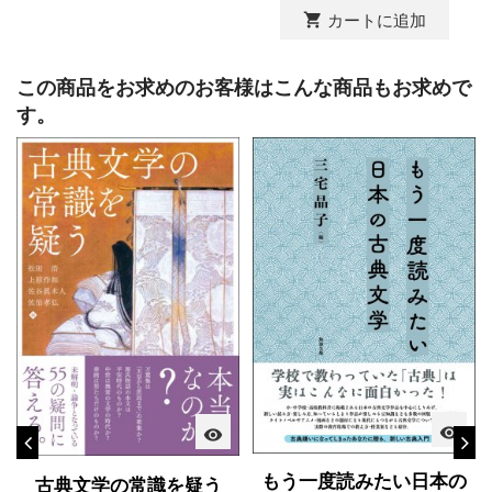
shopping_cart
カートに追加
この商品をお求めのお客様はこんな商品もお求めで
す。
visibility
visibility
もう一度読みたい日本の
古典文学の常識を疑う