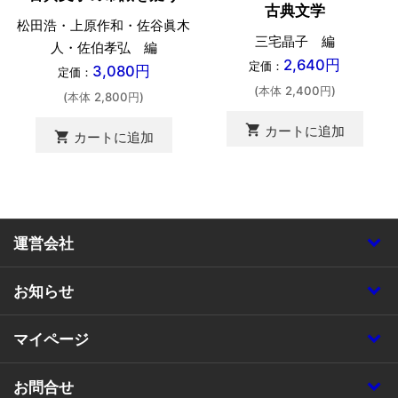
古典文学
松田浩・上原作和・佐谷眞木
三宅晶子 編
人・佐伯孝弘 編
2,640円
定価：
3,080円
定価：
(本体 2,400円)
(本体 2,800円)
shopping_cart
カートに追加
shopping_cart
カートに追加
運営会社
お知らせ
マイページ
お問合せ