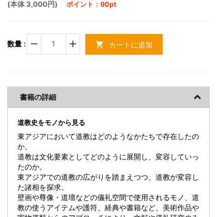
(本体 3,000円)
ポイント：90pt
remove
add
数量 :
カートに追加
shopping_cart
書籍の詳細
道教史をモノから見る
東アジアにおいて道教はどのようなかたちで存在したの
か。
道教は文化要素としてどのように展開し、変容していっ
たのか。
東アジアでの道教の広がりを踏まえつつ、道教が変容し
た諸相を探求。
壁画や尊像・道壇などの儀礼空間で使用されるモノ、道
教の使うアイテムや護符、経典や書籍など、美術作品や