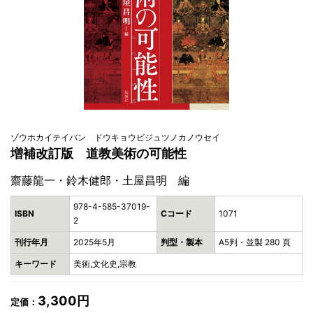
ゾウホカイテイバン ドウキョウビジュツノカノウセイ
増補改訂版 道教美術の可能性
齋藤龍一・鈴木健郎・土屋昌明 編
978-4-585-37019-
ISBN
Cコード
1071
2
刊行年月
2025年5月
判型・製本
A5判・並製 280 頁
キーワード
美術,文化史,宗教
3,300円
定価：