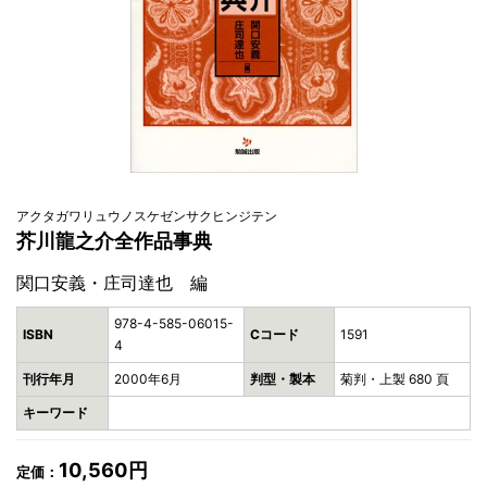
アクタガワリュウノスケゼンサクヒンジテン
芥川龍之介全作品事典
関口安義・庄司達也 編
978-4-585-06015-
ISBN
Cコード
1591
4
刊行年月
2000年6月
判型・製本
菊判・上製 680 頁
キーワード
10,560円
定価：