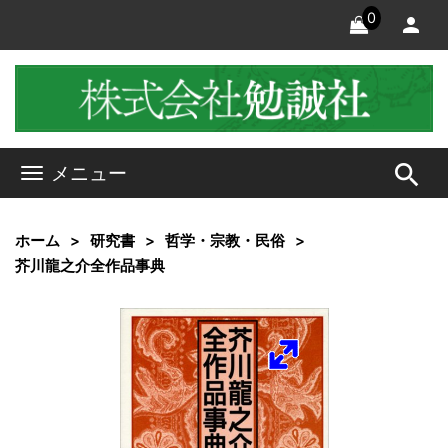
0
search
メニュー
ホーム
研究書
哲学・宗教・民俗
芥川龍之介全作品事典