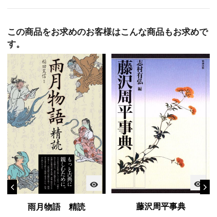
この商品をお求めのお客様はこんな商品もお求めで
す。
visibility
visibility
藤沢周平事典
雨月物語 精読