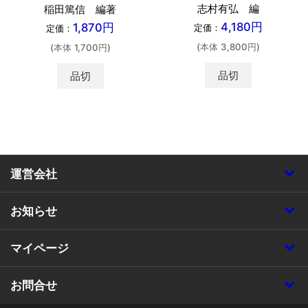
志村有弘 編
稲田篤信 編著
4,180円
1,870円
定価：
定価：
(本体 3,800円)
(本体 1,700円)
品切
品切
運営会社
お知らせ
マイページ
お問合せ