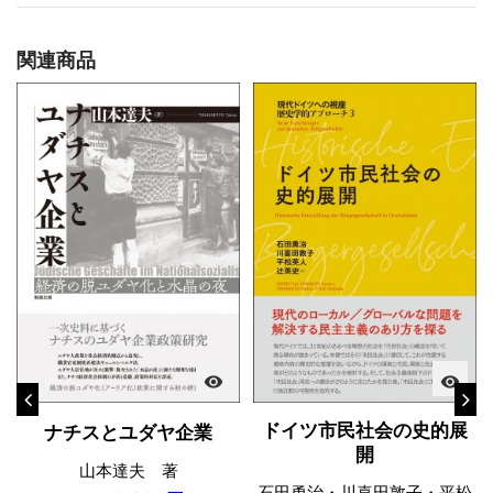
関連商品
visibility
visibility
ドイツ市民社会の史的展
ナチスとユダヤ企業
開
山本達夫 著
石田勇治・川喜田敦子・平松