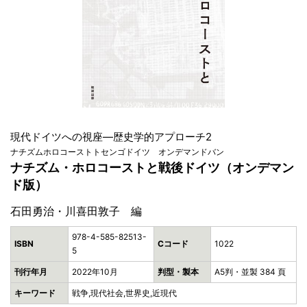
現代ドイツへの視座―歴史学的アプローチ2
ナチズムホロコーストトセンゴドイツ オンデマンドバン
ナチズム・ホロコーストと戦後ドイツ（オンデマン
ド版）
石田勇治・川喜田敦子 編
978-4-585-82513-
ISBN
Cコード
1022
5
刊行年月
2022年10月
判型・製本
A5判・並製 384 頁
キーワード
戦争,現代社会,世界史,近現代