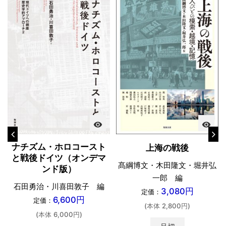
visibility
visibility
ナチズム・ホロコースト
上海の戦後
と戦後ドイツ（オンデマ
髙綱博文・木田隆文・堀井弘
ンド版）
一郎 編
石田勇治・川喜田敦子 編
3,080円
定価：
6,600円
定価：
(本体 2,800円)
(本体 6,000円)