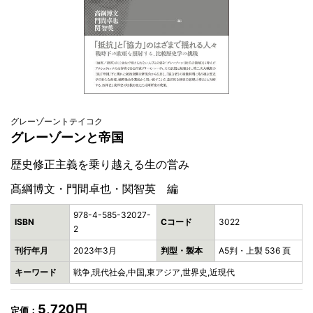
グレーゾーントテイコク
グレーゾーンと帝国
歴史修正主義を乗り越える生の営み
髙綱博文・門間卓也・関智英 編
978-4-585-32027-
ISBN
Cコード
3022
2
刊行年月
2023年3月
判型・製本
A5判・上製 536 頁
キーワード
戦争,現代社会,中国,東アジア,世界史,近現代
5,720円
定価：