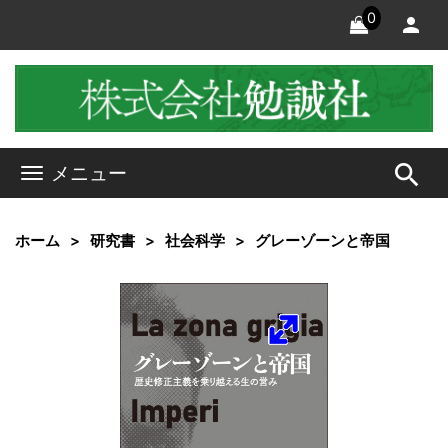
0
search
メニュー
ホーム
研究書
社会科学
グレーゾーンと帝国