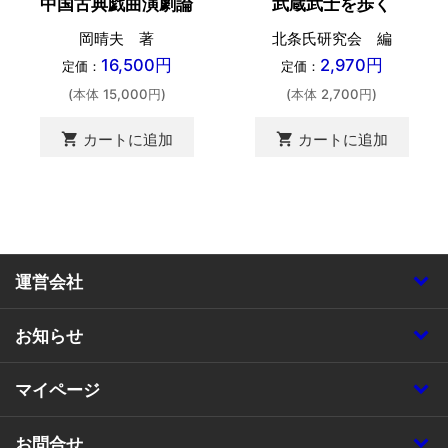
中国古典戯曲演劇論
武蔵武士を歩く
岡晴夫 著
北条氏研究会 編
16,500円
2,970円
定価：
定価：
(本体 15,000円)
(本体 2,700円)
shopping_cart
カートに追加
shopping_cart
カートに追加
運営会社
お知らせ
マイページ
お問合せ