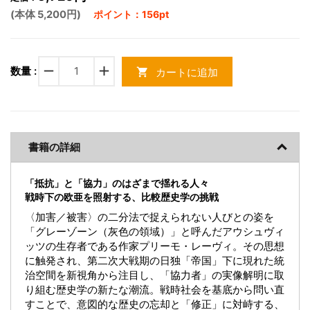
(本体 5,200円)
ポイント：156pt
remove
add
数量 :
カートに追加
shopping_cart
書籍の詳細
「抵抗」と「協力」のはざまで揺れる人々
戦時下の欧亜を照射する、比較歴史学の挑戦
〈加害／被害〉の二分法で捉えられない人びとの姿を
「グレーゾーン（灰色の領域）」と呼んだアウシュヴィ
ッツの生存者である作家プリーモ・レーヴィ。その思想
に触発され、第二次大戦期の日独「帝国」下に現れた統
治空間を新視角から注目し、「協力者」の実像解明に取
り組む歴史学の新たな潮流。戦時社会を基底から問い直
すことで、意図的な歴史の忘却と「修正」に対峙する、