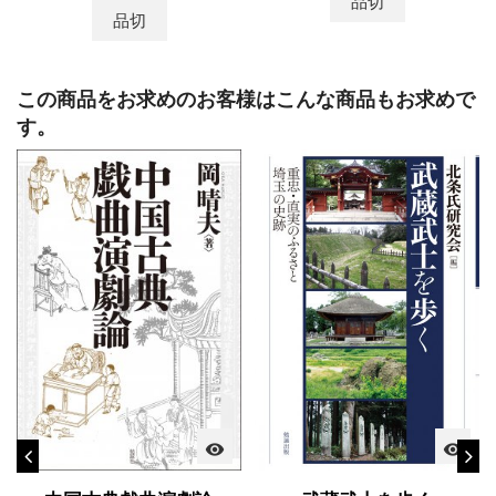
品切
品切
この商品をお求めのお客様はこんな商品もお求めで
す。
visibility
visibility