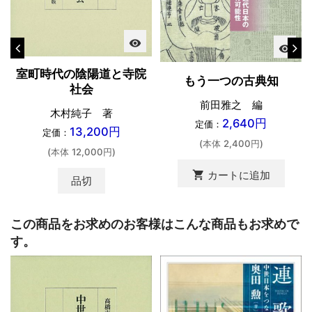
visibility
visibility
室町時代の陰陽道と寺院
もう一つの古典知
社会
前田雅之 編
木村純子 著
2,640円
定価：
13,200円
定価：
(本体 2,400円)
(本体 12,000円)
shopping_cart
カートに追加
品切
この商品をお求めのお客様はこんな商品もお求めで
す。