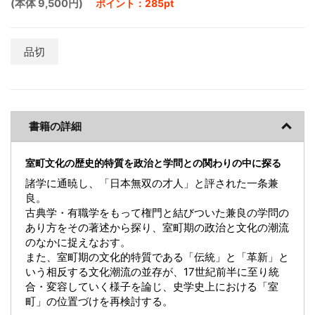
(本体 9,500円)
ポイント：285pt
品切
書籍の詳細
室町文化の歴史的特質を政治と学問との関わりの中に探る
諸学に通暁し、「日本無双の才人」と評された一条兼
良。
古典学・有職学をもって権門と結びついた兼良の学問の
あり方をその著述から探り、室町期の政治と文化の潮流
のなかに捉えなおす。
また、室町期の文化的特質である「伝統」と「革新」と
いう相反する文化潮流の並存が、17世紀前半に至り統
合・変容していく様子を論じ、史学史上における「室
町」の位置づけを再検討する。