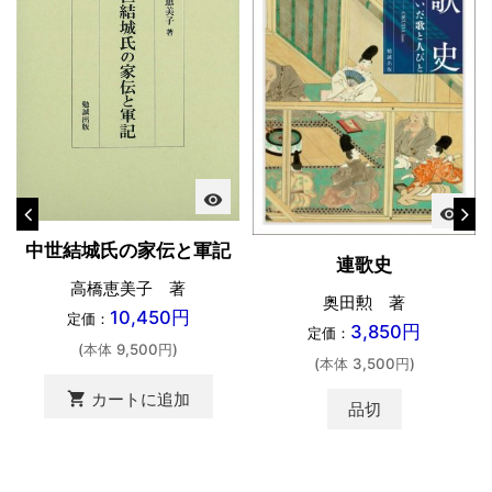
visibility
visibility
中世結城氏の家伝と軍記
連歌史
高橋恵美子 著
奥田勲 著
10,450円
定価：
3,850円
定価：
(本体 9,500円)
(本体 3,500円)
shopping_cart
カートに追加
品切