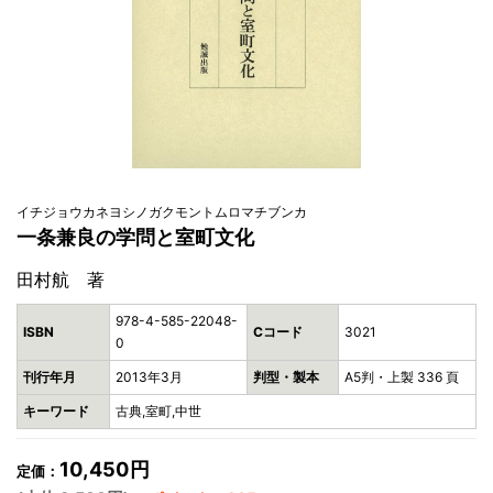
イチジョウカネヨシノガクモントムロマチブンカ
一条兼良の学問と室町文化
田村航 著
978-4-585-22048-
ISBN
Cコード
3021
0
刊行年月
2013年3月
判型・製本
A5判・上製 336 頁
キーワード
古典,室町,中世
10,450円
定価：