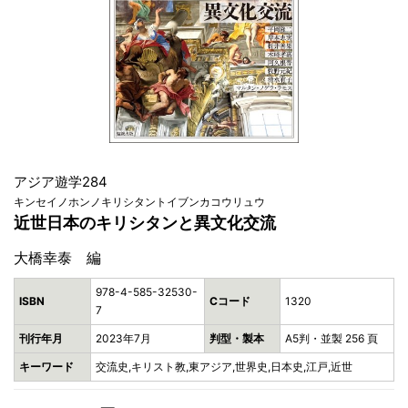
アジア遊学284
キンセイノホンノキリシタントイブンカコウリュウ
近世日本のキリシタンと異文化交流
大橋幸泰 編
978-4-585-32530-
ISBN
Cコード
1320
7
刊行年月
2023年7月
判型・製本
A5判・並製 256 頁
キーワード
交流史,キリスト教,東アジア,世界史,日本史,江戸,近世