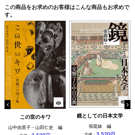
この商品をお求めのお客様はこんな商品もお求めで
す。
visibility
visibility
鏡としての日本文学
この世のキワ
張龍妹 編
山中由里子・山田仁史 編
3,520円
定価：