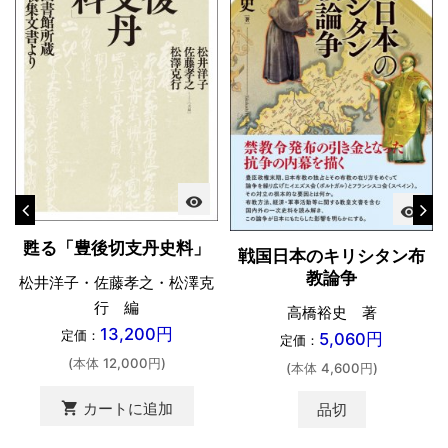
visibility
visibility
甦る「豊後切支丹史料」
戦国日本のキリシタン布
教論争
松井洋子・佐藤孝之・松澤克
行 編
高橋裕史 著
13,200円
定価：
5,060円
定価：
(本体 12,000円)
(本体 4,600円)
shopping_cart
カートに追加
品切