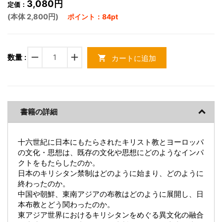
3,080円
定価：
(本体 2,800円)
ポイント：84pt
remove
add
数量 :
カートに追加
shopping_cart
書籍の詳細
十六世紀に日本にもたらされたキリスト教とヨーロッパ
の文化・思想は、既存の文化や思想にどのようなインパ
クトをもたらしたのか。
日本のキリシタン禁制はどのように始まり、どのように
終わったのか。
中国や朝鮮、東南アジアの布教はどのように展開し、日
本布教とどう関わったのか。
東アジア世界におけるキリシタンをめぐる異文化の融合