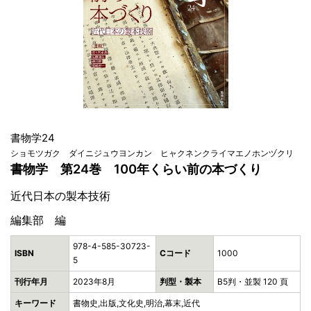
書物学24
ショモツガク ダイニジュウヨンカン ヒャクネンクライマエノホンヅクリ
書物学 第24巻 100年くらい前の本づくり
近代日本の製本技術
編集部 編
978-4-585-30723-
ISBN
Cコード
1000
5
刊行年月
2023年8月
判型・製本
B5判・並製 120 頁
キーワード
書物史,出版,文化史,明治,幕末,近代