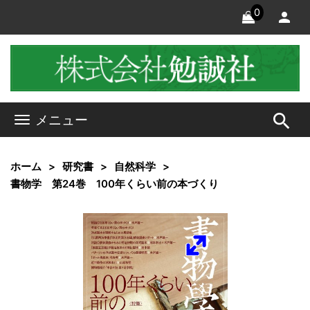
0
search
メニュー
ホーム
研究書
自然科学
書物学 第24巻 100年くらい前の本づくり