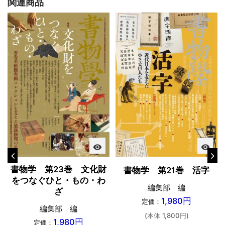
関連商品
visibility
visibility
書物学 第23巻 文化財
書物学 第21巻 活字
をつなぐひと・もの・わ
編集部 編
ざ
1,980円
定価：
編集部 編
(本体 1,800円)
1,980円
定価：