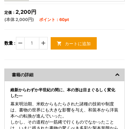
2,200円
定価：
(本体 2,000円)
ポイント：60pt
remove
add
数量 :
カートに追加
shopping_cart
書籍の詳細
維新からわずか半世紀の間に、本の形は目まぐるしく変化
した―
幕末明治期、米欧からもたらされた諸種の技術や制度
は、書物の世界にも大きな影響を与え、和装本から洋装
本への転換が進んでいった。
しかし、その道程が一筋縄で行くものでなかったこと
は、いまに残された書物の驚くべき多彩な製本形態から