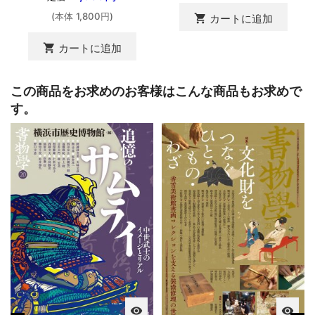
(本体 1,800円)
shopping_cart
カートに追加
shopping_cart
カートに追加
この商品をお求めのお客様はこんな商品もお求めで
す。
visibility
visibility