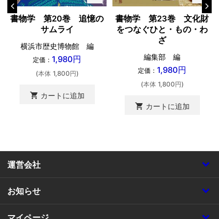
書物学 第20巻 追憶の
書物学 第23巻 文化財
サムライ
をつなぐひと・もの・わ
ざ
横浜市歴史博物館 編
編集部 編
1,980円
定価：
1,980円
定価：
(本体 1,800円)
(本体 1,800円)
shopping_cart
カートに追加
shopping_cart
カートに追加
運営会社
お知らせ
マイページ