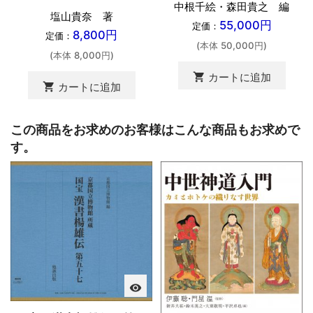
中根千絵・森田貴之 編
塩山貴奈 著
55,000円
定価：
8,800円
定価：
(本体 50,000円)
(本体 8,000円)
shopping_cart
カートに追加
shopping_cart
カートに追加
この商品をお求めのお客様はこんな商品もお求めで
す。
visibility