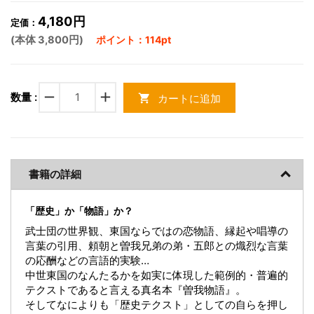
4,180円
定価：
(本体 3,800円)
ポイント：114pt
remove
add
数量 :
カートに追加
shopping_cart
書籍の詳細
「歴史」か「物語」か？
武士団の世界観、東国ならではの恋物語、縁起や唱導の
言葉の引用、頼朝と曽我兄弟の弟・五郎との熾烈な言葉
の応酬などの言語的実験…
中世東国のなんたるかを如実に体現した範例的・普遍的
テクストであると言える真名本『曽我物語』。
そしてなによりも「歴史テクスト」としての自らを押し