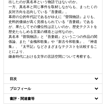
出したのが真名本という物語ではないのか。
一方、真名本と同じ事件を取材しながらも、まったくの
反対方向を志向している『吾妻鏡』。
幕府の公的年代記であるがゆえに『曽我物語』よりも、
史料的価値が高く見積もられている『吾妻鏡』である
が、果たしてその優位性は正しいのか。歴史テクストを
歴史たらしめる言葉の構造とは何なのか。
真名本『曽我物語』と『吾妻鏡』という二つの作品の関
係論、また『金槐和歌集』や『新古今和歌集』、『神道
集』、『太平記』などさまざまなテクストを比較するこ
とにより、
鎌倉時代における文学の言語空間について考察する。
目次
プロフィール
書評・関連書等