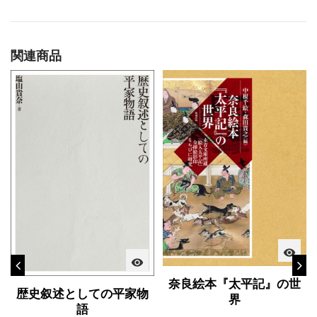
関連商品
visibility
visibility
奈良絵本『太平記』の世
歴史叙述としての平家物
界
語