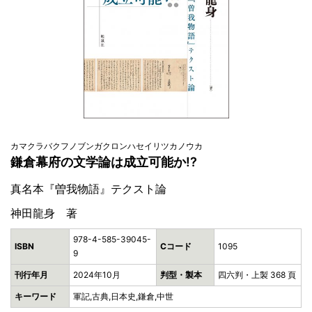
カマクラバクフノブンガクロンハセイリツカノウカ
鎌倉幕府の文学論は成立可能か!?
真名本『曽我物語』テクスト論
神田龍身 著
978-4-585-39045-
ISBN
Cコード
1095
9
刊行年月
2024年10月
判型・製本
四六判・上製 368 頁
キーワード
軍記,古典,日本史,鎌倉,中世