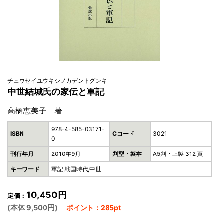
チュウセイユウキシノカデントグンキ
中世結城氏の家伝と軍記
高橋恵美子 著
978-4-585-03171-
ISBN
Cコード
3021
0
刊行年月
2010年9月
判型・製本
A5判・上製 312 頁
キーワード
軍記,戦国時代,中世
10,450円
定価：
(本体 9,500円)
ポイント：285pt