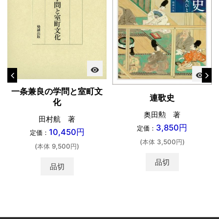
visibility
visibility
一条兼良の学問と室町文
連歌史
化
奥田勲 著
田村航 著
3,850円
定価：
10,450円
定価：
(本体 3,500円)
(本体 9,500円)
品切
品切