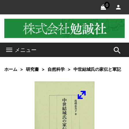
0
search
メニュー
ホーム
研究書
自然科学
中世結城氏の家伝と軍記