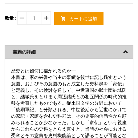
remove
add
数量 :
カートに追加
shopping_cart
書籍の詳細
歴史とは如何に描かれるのか―
本書は、家の栄誉や当主の事績を後世に記し残すという
意図、およびその意図のもと成立した史料群を「家伝」
と定義し、その検討を通して、中世東国の武士団結城氏
と、結城氏をとりまく周辺諸氏との相互関係の時代的推
移を考察したものである。従来国文学の分野において
「後期軍記」と分類される、中世後期から近世にかけて
の家記・家譜を含む史料群は、その史実的信憑性から顧
みられることが少なかった。しかし「家伝」という視座
からこれらの史料をとらえ直すと、当時の社会における
受容とその意義を史料機能論として語ることが可能とな