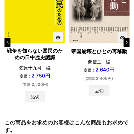
visibility
visibility
戦争を知らない国民のた
帝国崩壊とひとの再移動
めの日中歴史認識
蘭信三 編
笠原十九司 編
2,640円
定価：
2,750円
定価：
(本体 2,400円)
(本体 2,500円)
品切
品切
この商品をお求めのお客様はこんな商品もお求めで
す。