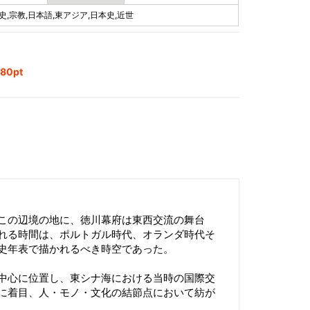
史,宗教,日本語,東アジア,日本史,近世
0pt
この辺境の地に、徳川幕府は東西交流の舞台
れる時間は、ポルトガル時代、オランダ時代そ
史年表で描かれるべき時空であった。
中心に位置し、東シナ海における当時の国際交
に着目、人・モノ・文化の結節点において紡が