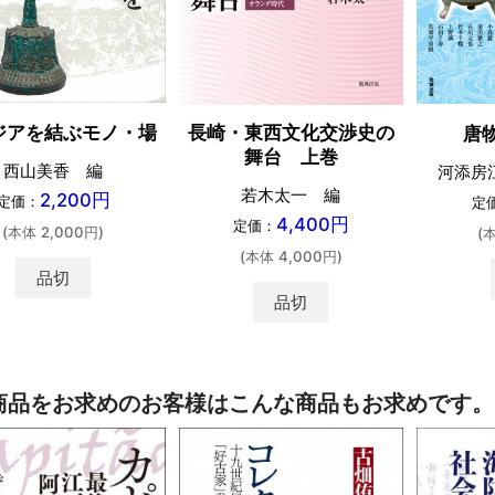
長崎・東西文化交渉史の
ジアを結ぶモノ・場
唐
舞台 上巻
西山美香 編
河添房
若木太一 編
2,200円
定価：
定
4,400円
定価：
(本体 2,000円)
(
(本体 4,000円)
品切
品切
商品をお求めのお客様はこんな商品もお求めです。