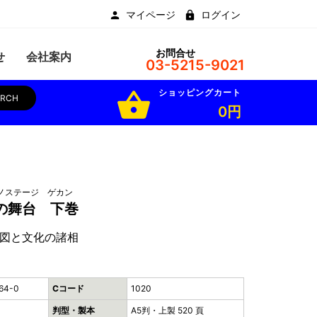
マイページ
ログイン
お問合せ
せ
会社案内
03-5215-9021
ショッピングカート
shopping_basket
ARCH
0円
ノステージ ゲカン
の舞台 下巻
図と文化の諸相
64-0
Cコード
1020
判型・製本
A5判・上製 520 頁