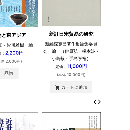
東アジア
新訂日宋貿易の研究
物と東アジア
新編森克己著作集編集委員
江・皆川雅樹 編
久保
会 編 （伊原弘・榎本渉・
2,200円
価：
定価：
小島毅・手島崇裕）
本体 2,000円)
(本体 
11,000円
定価：
品切
(本体 10,000円)
カートに追加
shopping_cart