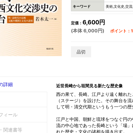
キーワード
美術,文化史,交流
6,600円
定価：
(本体 6,000円)
ポイント：18
品切
の詳細
近世長崎から垣間見る新たな歴史像
西の果て、長崎。江戸より遠く離れた
（ステージ）を設けた。その舞台を流
して明・清交代期というもう一つの歴
フィール
江戸と中国、朝鮮と琉球をつなぐ円の
流の中心地であった長崎という「場」
・関連書等
れた歴史・文化の諸相を描き出す。