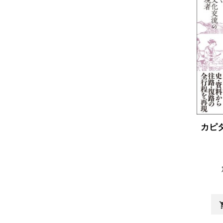
カピ
shopp