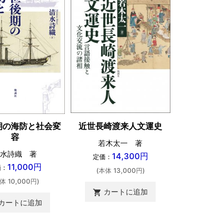
長崎・東
近世長崎渡来人文運史
期の海防と社会変
舞
容
若木太一 著
若木
水詩織 著
14,300円
定価：
11,000円
定価：
価：
(本体 13,000円)
(本体 
体 10,000円)
カートに追加
shopping_cart
カートに追加