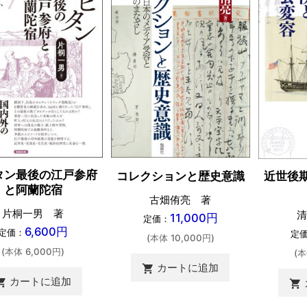
タン最後の江戸参府
コレクションと歴史意識
近世後
と阿蘭陀宿
古畑侑亮 著
片桐一男 著
清
11,000円
定価：
6,600円
定価：
定
(本体 10,000円)
(本体 6,000円)
(本
カートに追加
shopping_cart
カートに追加
ing_cart
shopping_cart