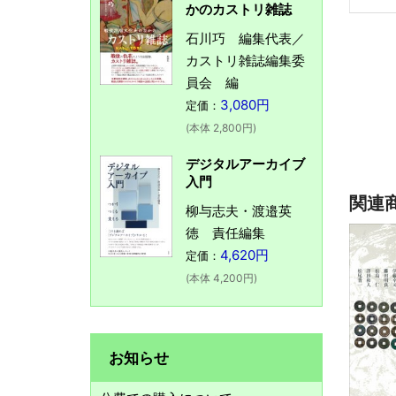
かのカストリ雑誌
石川巧 編集代表／
カストリ雑誌編集委
員会 編
3,080円
定価：
(本体 2,800円)
デジタルアーカイブ
入門
関連
柳与志夫・渡邉英
徳 責任編集
4,620円
定価：
(本体 4,200円)
お知らせ