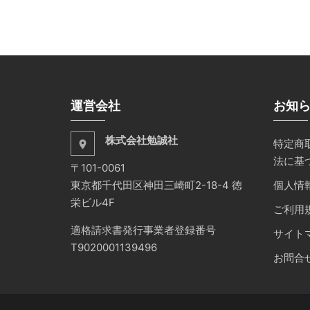
運営会社
お知
株式会社勉誠社
特定商
place
法に基
〒101-0061
東京都千代田区神田三崎町2-18-4 徳
個人情
栄ビル4F
ご利用
適格請求書発行事業者登録番号
サイト
T9020001139496
お問合