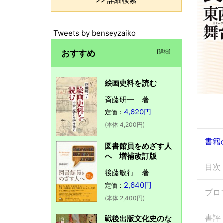
>> 詳細検索
Tweets by benseyzaiko
おすすめ
[詳細]
絵画史料を読む
斉藤研一 著
4,620円
定価：
(本体 4,200円)
書籍
図書館員をめざす人
へ 増補改訂版
目次
後藤敏行 著
2,640円
定価：
プロ
(本体 2,400円)
書評
戦後出版文化史のな