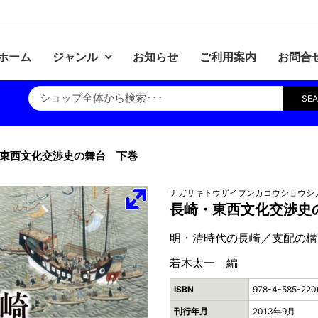
ホーム
ジャンル
お知らせ
ご利用案内
お問合
SE
東西文化交渉史の舞台 下巻
ナガサキトウザイブンカコウショウシ
長崎・東西文化交渉史
明・清時代の長崎／支配の構
若木太一 編
ISBN
978-4-585-220
刊行年月
2013年9月