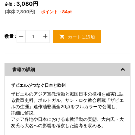
3,080円
定価：
(本体 2,800円)
ポイント：84pt
remove
add
数量 :
カートに追加
shopping_cart
書籍の詳細
ザビエルがつなぐ日本と欧州
ザビエルのアジア宣教活動と戦国日本の様相を如実に語
る貴重史料、ポルトガル、サン・ロケ教会所蔵「ザビエ
ルの生涯」連作油彩画全20点をフルカラーで公開し、
詳細に解説。
アジア各地や日本における布教活動の実態、大内氏・大
友氏ら大名への影響を考察した論考を収める。