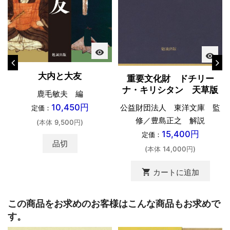
visibility
visibility
大内と大友
重要文化財 ドチリー
ナ・キリシタン 天草版
鹿毛敏夫 編
10,450円
公益財団法人 東洋文庫 監
定価：
修／豊島正之 解説
(本体 9,500円)
15,400円
定価：
品切
(本体 14,000円)
shopping_cart
カートに追加
この商品をお求めのお客様はこんな商品もお求めで
す。