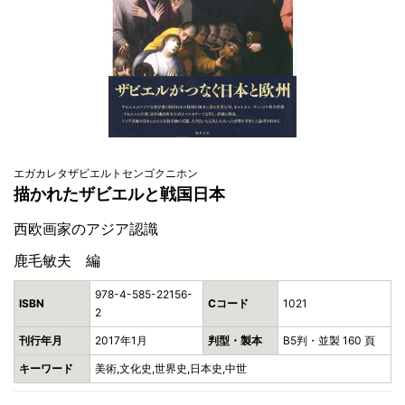
エガカレタザビエルトセンゴクニホン
描かれたザビエルと戦国日本
西欧画家のアジア認識
鹿毛敏夫 編
978-4-585-22156-
ISBN
Cコード
1021
2
刊行年月
2017年1月
判型・製本
B5判・並製 160 頁
キーワード
美術,文化史,世界史,日本史,中世