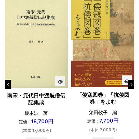
visibility
visibility
「倭寇図巻」「抗倭図
南宋・元代日中渡航僧伝
巻」をよむ
記集成
須田牧子 編
榎本渉 著
7,700円
18,700円
定価：
定価：
(本体 7,000円)
(本体 17,000円)