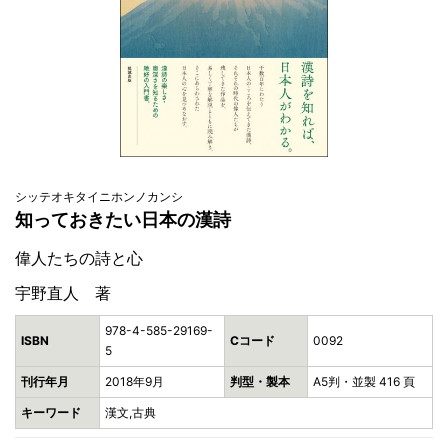
シッテオキタイニホンノカンシ
知っておきたい日本の漢詩
偉人たちの詩と心
宇野直人 著
978-4-585-29169-
ISBN
Cコード
0092
5
刊行年月
2018年9月
判型・製本
A5判・並製 416 頁
キーワード
漢文,古典