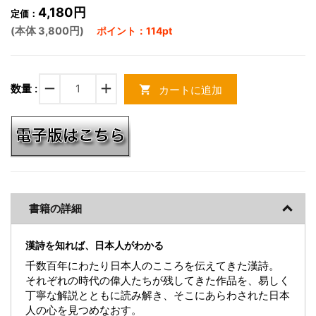
4,180円
定価：
(本体 3,800円)
ポイント：114pt
remove
add
数量 :
カートに追加
shopping_cart
書籍の詳細
漢詩を知れば、日本人がわかる
千数百年にわたり日本人のこころを伝えてきた漢詩。
それぞれの時代の偉人たちが残してきた作品を、易しく
丁寧な解説とともに読み解き、そこにあらわされた日本
人の心を見つめなおす。