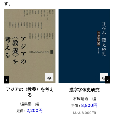
す。
visibility
visibility
アジアの〈教養〉を考え
漢字字体史研究
る
石塚晴通 編
編集部 編
8,800円
定価：
2,200円
定価：
(本体 8,000円)