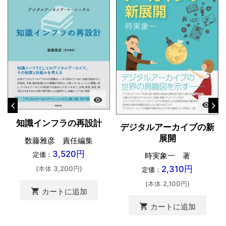
visibility
visibility
知識インフラの再設計
デジタルアーカイブの新
展開
数藤雅彦 責任編集
3,520円
定価：
時実象一 著
2,310円
(本体 3,200円)
定価：
(本体 2,100円)
shopping_cart
カートに追加
shopping_cart
カートに追加