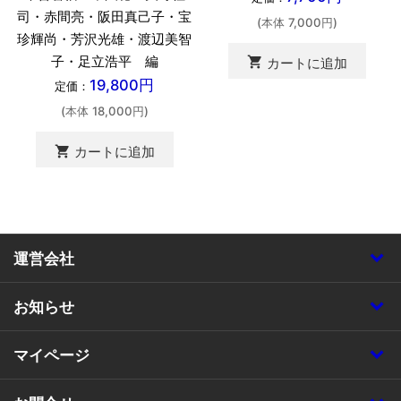
司・赤間亮・阪田真己子・宝
(本体 7,000円)
珍輝尚・芳沢光雄・渡辺美智
子・足立浩平 編
shopping_cart
カートに追加
19,800円
定価：
(本体 18,000円)
shopping_cart
カートに追加
運営会社
お知らせ
マイページ