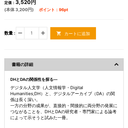
3,520円
定価：
(本体 3,200円)
ポイント：96pt
remove
add
数量 :
カートに追加
shopping_cart
書籍の詳細
DHとDAの関係性を探る―
デジタル人文学（人文情報学・Digital
Humanities;DH）と、デジタルアーカイブ（DA）の関
係は長く深い。
一方の分野の成果が、直接的・間接的に両分野の発展に
つながることを、DHとDAの研究者・専門家による論考
によって示そうと試みた一冊。