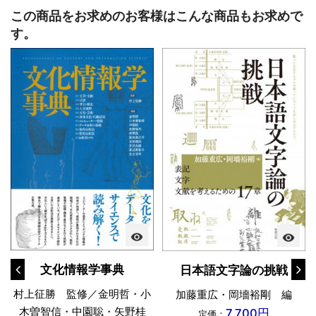
この商品をお求めのお客様はこんな商品もお求めで
す。
visibility
visibility
文化情報学事典
日本語文字論の挑戦
村上征勝 監修／金明哲・小
加藤重広・岡墻裕剛 編
木曽智信・中園聡・矢野桂
7,700円
定価：