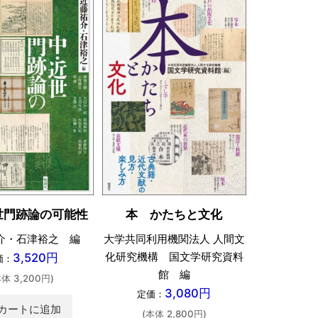
世門跡論の可能性
本 かたちと文化
学校
介・石津裕之 編
大学共同利用機関法人 人間文
金沢みどり
化研究機構 国文学研究資料
／雪嶋宏一
3,520円
価：
館 編
定価：
本体 3,200円)
3,080円
定価：
(本体 
カートに追加
(本体 2,800円)