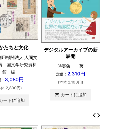
かたちと文化
デジタルアーカイブの新
展開
利用機関法人 人間文
構 国文学研究資料
時実象一 著
館 編
2,310円
定価：
3,080円
価：
(本体 2,100円)
本体 2,800円)
カートに追加
shopping_cart
カートに追加