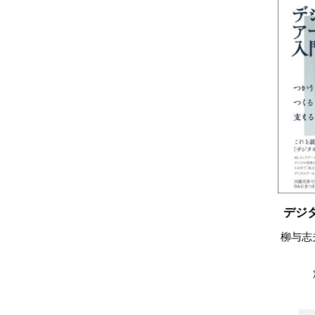
デジ
柳与志