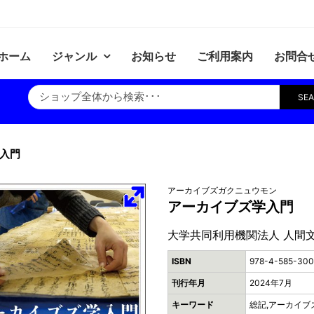
ホーム
ジャンル
お知らせ
ご利用案内
お問合
SE
入門
アーカイブズガクニュウモン
アーカイブズ学入門
大学共同利用機関法人 人間
ISBN
978-4-585-300
刊行年月
2024年7月
キーワード
総記,アーカイブ