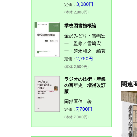
3,080円
定価：
(本体 2,800円)
学校図書館概論
金沢みどり・雪嶋宏
一 監修／雪嶋宏
一・須永和之 編著
2,750円
定価：
(本体 2,500円)
ラジオの技術・産業
関連
の百年史 増補改訂
版
岡部匡伸 著
7,700円
定価：
(本体 7,000円)