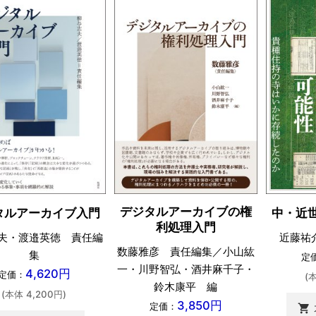
デジタルアーカイブの権
タルアーカイブ入門
中・近
利処理入門
夫・渡邉英徳 責任編
近藤祐
数藤雅彦 責任編集／小山紘
集
定
一・川野智弘・酒井麻千子・
4,620円
定価：
(
鈴木康平 編
(本体 4,200円)
3,850円
定価：
shopping_cart