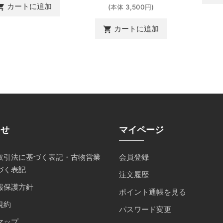
カートに追加
ing_cart
(本体 3,500円)
カートに追加
shopping_cart
らせ
マイページ
取引法に基づく表記・古物営業
会員登録
づく表記
注文履歴
報保護方針
ポイント通帳を見る
規約
パスワード変更
マップ