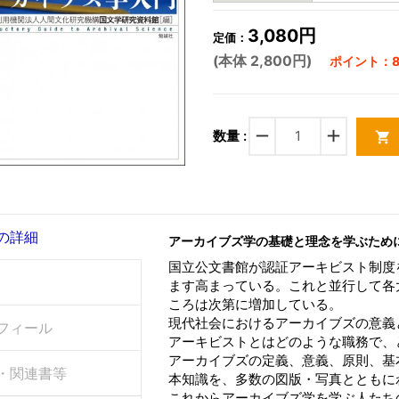
3,080円
定価：
(本体 2,800円)
ポイント：8
remove
add
数量 :
shopping_cart
の詳細
アーカイブズ学の基礎と理念を学ぶため
国立公文書館が認証アーキビスト制度
ます高まっている。これと並行して各
ころは次第に増加している。
現代社会におけるアーカイブズの意義
フィール
アーキビストとはどのような職務で、
アーカイブズの定義、意義、原則、基
・関連書等
本知識を、多数の図版・写真とともに
これからアーカイブズ学を学ぶ人たち