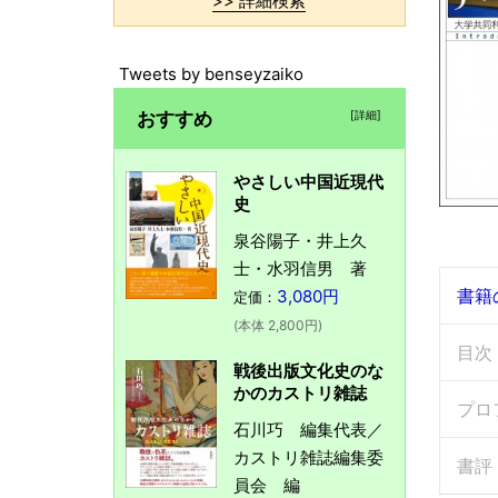
>> 詳細検索
Tweets by benseyzaiko
おすすめ
[詳細]
やさしい中国近現代
史
泉谷陽子・井上久
士・水羽信男 著
書籍
3,080円
定価：
(本体 2,800円)
目次
戦後出版文化史のな
かのカストリ雑誌
プロ
石川巧 編集代表／
カストリ雑誌編集委
書評
員会 編