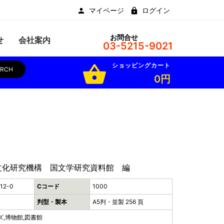
マイページ
ログイン
お問合せ
せ
会社案内
03-5215-9021
ショッピングカート
shopping_basket
ARCH
0円
文化研究機構 国文学研究資料館 編
12-0
Cコード
1000
判型・製本
A5判・並製 256 頁
ズ,博物館,図書館