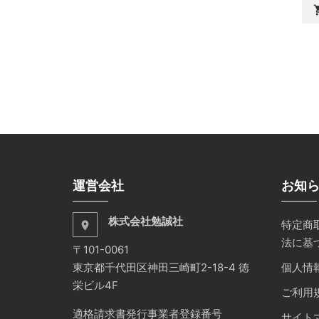
shopp
運営会社
お知
株式会社勉誠社
特定商
place
法に基
〒101-0061
東京都千代田区神田三崎町2-18-4 徳
個人情
栄ビル4F
ご利用
適格請求書発行事業者登録番号
サイト