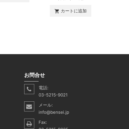
カ
shopping_cart
カートに追加
shopping_cart
お問合せ
電話:
03-5215-9021
メール:
info@bensei.jp
Fax: