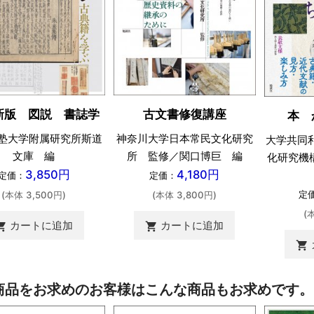
新版 図説 書誌学
古文書修復講座
本 
塾大学附属研究所斯道
神奈川大学日本常民文化研究
大学共同
文庫 編
所 監修／関口博巨 編
化研究機
3,850円
4,180円
定価：
定価：
定
(本体 3,500円)
(本体 3,800円)
(
カートに追加
カートに追加
ing_cart
shopping_cart
shopping_cart
商品をお求めのお客様はこんな商品もお求めです。