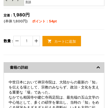
言語
1,980円
定価：
(本体 1,800円)
ポイント：54pt
remove
add
数量 :
カートに追加
shopping_cart
書籍の詳細
中世日本において禅宗寺院は、大陸からの最新の「知」
を伝える場として、宗教のみならず、政治・文化を支え
る重要な「場」であった。
なかでも相国寺や建仁寺両足院は、最先端の五山文学の
中心地として、多くの碩学を輩出し、当時の「知」をめ
ぐる状況をまざまざと伝える資料が、いまも大切に伝