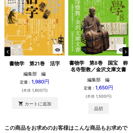
visibility
visibility
書物学 第8巻 国宝 称
書物学 第21巻 活字
名寺聖教／金沢文庫文書
編集部 編
編集部 編
1,980円
定価：
1,650円
定価：
(本体 1,800円)
(本体 1,500円)
shopping_cart
カートに追加
品切
この商品をお求めのお客様はこんな商品もお求めで