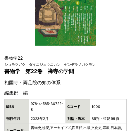
書物学22
ショモツガク ダイニジュウニカン ゼンデラノガクモン
書物学 第22巻 禅寺の学問
相国寺・両足院の知の体系
編集部 編
978-4-585-30722-
ISBN
Cコード
1000
8
刊行年月
2023年2月
判型・製本
B5判・並製 96 頁
書物史,総記,アーカイブズ,図書館,出版,文化史,宗教,日本語,
キーワード