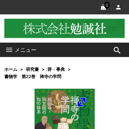
0
search
メニュー
ホーム
研究書
辞・事典
書物学 第22巻 禅寺の学問