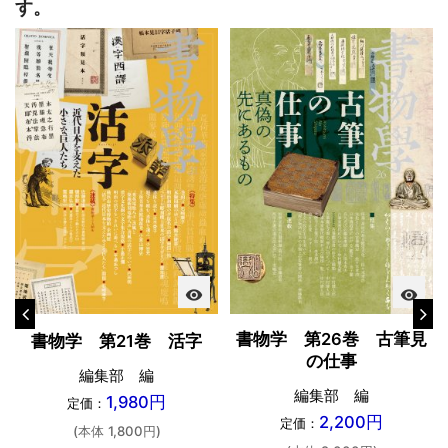
す。
visibility
visibility
書物学 第26巻 古筆見
書物学 第21巻 活字
の仕事
編集部 編
編集部 編
1,980円
定価：
2,200円
定価：
(本体 1,800円)