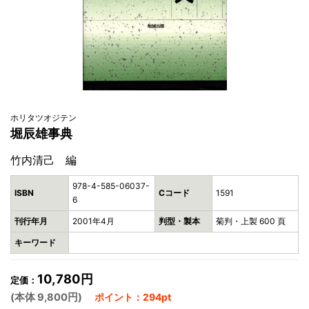
ホリタツオジテン
堀辰雄事典
竹内清己 編
978-4-585-06037-
ISBN
Cコード
1591
6
刊行年月
2001年4月
判型・製本
菊判・上製 600 頁
キーワード
10,780円
定価：
(本体 9,800円)
ポイント：294pt