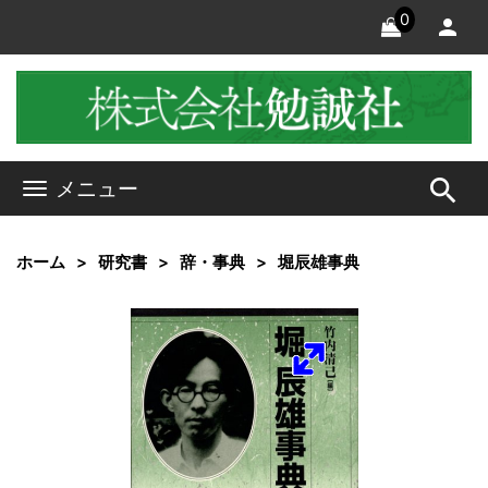
0
search
メニュー
ホーム
研究書
辞・事典
堀辰雄事典