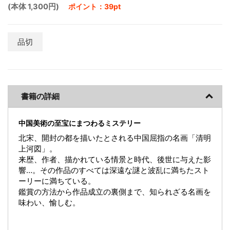
(本体 1,300円)
ポイント：39pt
品切
書籍の詳細
中国美術の至宝にまつわるミステリー
北宋、開封の都を描いたとされる中国屈指の名画「清明
上河図」。
来歴、作者、描かれている情景と時代、後世に与えた影
響…。その作品のすべては深遠な謎と波乱に満ちたスト
ーリーに満ちている。
鑑賞の方法から作品成立の裏側まで、知られざる名画を
味わい、愉しむ。