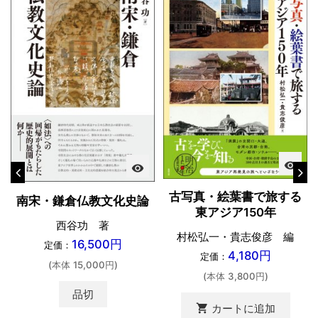
visibility
visibility
古写真・絵葉書で旅する
南宋・鎌倉仏教文化史論
東アジア150年
西谷功 著
村松弘一・貴志俊彦 編
16,500円
定価：
4,180円
定価：
(本体 15,000円)
(本体 3,800円)
品切
shopping_cart
カートに追加