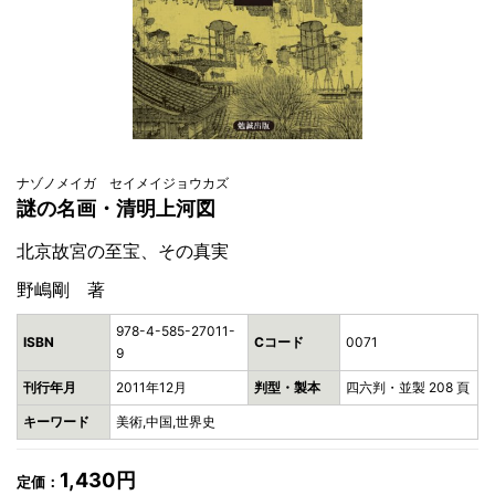
ナゾノメイガ セイメイジョウカズ
謎の名画・清明上河図
北京故宮の至宝、その真実
野嶋剛 著
978-4-585-27011-
ISBN
Cコード
0071
9
刊行年月
2011年12月
判型・製本
四六判・並製 208 頁
キーワード
美術,中国,世界史
1,430円
定価：