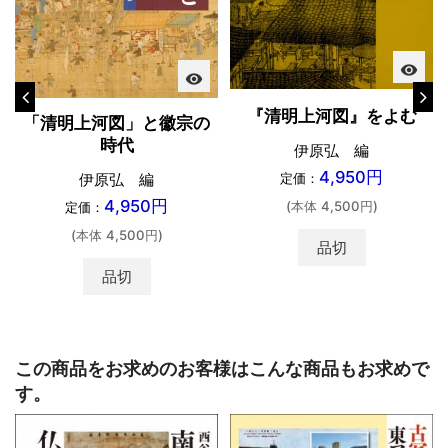
visibility
visibility
『清明上河図』をよむ
「清明上河図」と徽宗の
時代
伊原弘 編
4,950円
伊原弘 編
定価：
4,950円
(本体 4,500円)
定価：
(本体 4,500円)
品切
品切
この商品をお求めのお客様はこんな商品もお求めで
す。