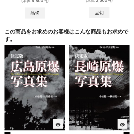
(本体 2,500円)
(本体 4,500円)
品切
品切
この商品をお求めのお客様はこんな商品もお求めで
す。
visibility
visibility