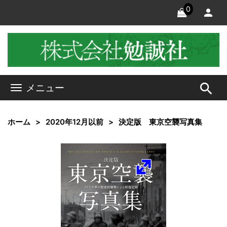
0
search
メニュー
ホーム
2020年12月以前
決定版 東京空襲写真集