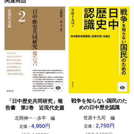
関連商品
visibility
visibility
戦争を知らない国民のた
「日中歴史共同研究」報
めの日中歴史認識
告書 第2巻 近現代史篇
笠原十九司 編
北岡伸一・歩平 編
2,750円
4,950円
定価：
定価：