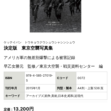
ケッテイバン トウキョウクウシュウシャシンシュウ
決定版 東京空襲写真集
アメリカ軍の無差別爆撃による被害記録
早乙女勝元 監修／東京大空襲・戦災資料センター 編
978-4-585-27019-
ISBN
Cコード
0072
5
刊行年月
2015年1月
判型・製本
A4判・上製 536 頁
キーワード
アーカイブズ,戦争,美術,日本史,昭和,近現代
13,200円
定価：