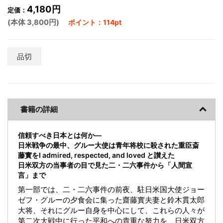
4,180円
定価：
(本体 3,800円)
ポイント：114pt
品切
書籍の詳細
信頼すべき日本とは何か―
日米戦争の最中、グルー大使は青年将校に殺された重臣斎
藤實をI admired, respected, and loved と讃えた
日米双方の当事者の目で見た二・二六事件から「人間宣
言」まで
第一部では、二・二六事件の前夜、駐日米国大使ジョー
ゼフ・グルーの夕食会に集った齋藤實夫妻と鈴木貫太郎
大将、それにグルー自身を中心にして、これらの人々が
第二次大戦中に行った平和への貴重な努力を、日米双方