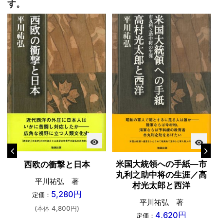
す。
visibility
visibility
米国大統領への手紙―市
西欧の衝撃と日本
丸利之助中将の生涯／高
平川祐弘 著
村光太郎と西洋
5,280円
定価：
平川祐弘 著
(本体 4,800円)
4,620円
定価：