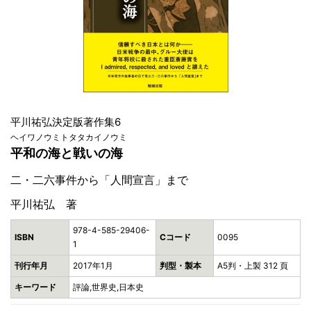
平川祐弘決定版著作集6
ヘイワノウミトタタカイノウミ
平和の海と戦いの海
二・二六事件から「人間宣言」まで
平川祐弘 著
978-4-585-29406-
ISBN
Cコード
0095
1
刊行年月
2017年1月
判型・製本
A5判・上製 312 頁
キーワード
評論,世界史,日本史