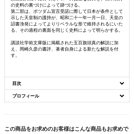
の史料の裏づけによって跡づける。
第二部は、ポツダム宣言受諾に際して日本が条件として
示した天皇制の護持が、昭和二十一年一月一日、天皇の
詔書渙発によってよりリベラルな形で維持されるにいた
る、その過程の裏面を同じく史料によって明らかする。
講談社学術文庫版に掲載された五百旗頭真の解説に加
え、岡崎久彦の書評、著者自身による新たな解説を付
す。
目次
プロフィール
この商品をお求めのお客様はこんな商品もお求めで