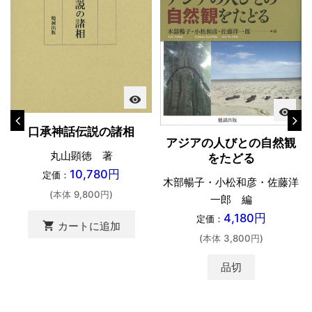
visibility
visibility
口承神話伝説の諸相
アジアの人びとの自然観
丸山顕徳 著
をたどる
10,780円
定価：
木部暢子・小松和彦・佐藤洋
(本体 9,800円)
一郎 編
4,180円
定価：
shopping_cart
カートに追加
(本体 3,800円)
品切