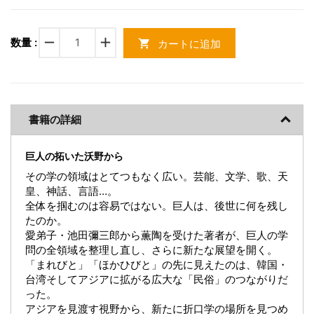
remove
add
数量 :
カートに追加
shopping_cart
書籍の詳細
巨人の拓いた沃野から
その学の領域はとてつもなく広い。芸能、文学、歌、天
皇、神話、言語…。
全体を掴むのは容易ではない。巨人は、後世に何を残し
たのか。
愛弟子・池田彌三郎から薫陶を受けた著者が、巨人の学
問の全領域を整理し直し、さらに新たな展望を開く。
「まれびと」「ほかひびと」の先に見えたのは、韓国・
台湾そしてアジアに拡がる広大な「民俗」のつながりだ
った。
アジアを見渡す視野から、新たに折口学の場所を見つめ