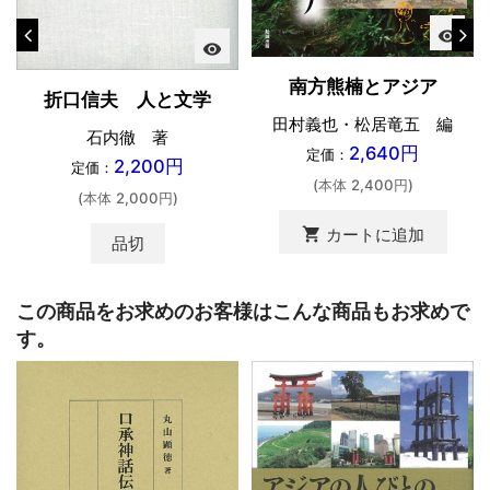
visibility
visibility
南方熊楠とアジア
折口信夫 人と文学
田村義也・松居竜五 編
石内徹 著
2,640円
定価：
2,200円
定価：
(本体 2,400円)
(本体 2,000円)
shopping_cart
カートに追加
品切
この商品をお求めのお客様はこんな商品もお求めで
す。