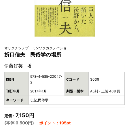
オリクチシノブ ミンゾクガクノバショ
折口信夫 民俗学の場所
伊藤好英 著
978-4-585-23047-
ISBN
Cコード
3039
2
刊行年月
2017年1月
判型・製本
A5判・上製 408 頁
キーワード
伝記,民俗学
7,150円
定価：
(本体 6,500円)
ポイント：195pt