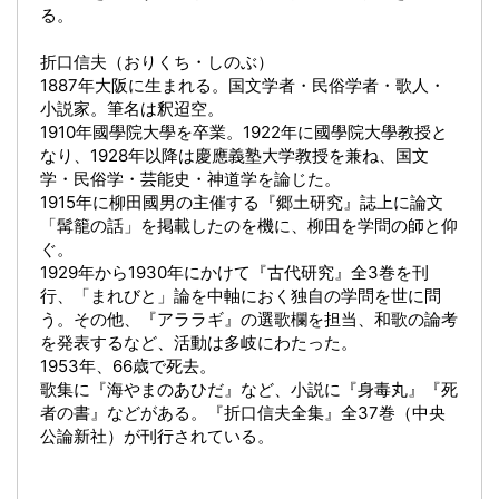
る。
折口信夫（おりくち・しのぶ）
1887年大阪に生まれる。国文学者・民俗学者・歌人・
小説家。筆名は釈迢空。
1910年國學院大學を卒業。1922年に國學院大學教授と
なり、1928年以降は慶應義塾大学教授を兼ね、国文
学・民俗学・芸能史・神道学を論じた。
1915年に柳田國男の主催する『郷土研究』誌上に論文
「髯籠の話」を掲載したのを機に、柳田を学問の師と仰
ぐ。
1929年から1930年にかけて『古代研究』全3巻を刊
行、「まれびと」論を中軸におく独自の学問を世に問
う。その他、『アララギ』の選歌欄を担当、和歌の論考
を発表するなど、活動は多岐にわたった。
1953年、66歳で死去。
歌集に『海やまのあひだ』など、小説に『身毒丸』『死
者の書』などがある。『折口信夫全集』全37巻（中央
公論新社）が刊行されている。