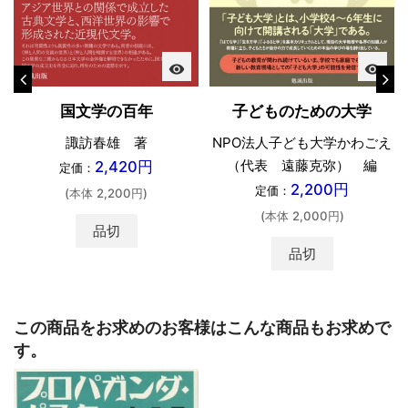
visibility
visibility
国文学の百年
子どものための大学
諏訪春雄 著
NPO法人子ども大学かわごえ
（代表 遠藤克弥） 編
2,420円
定価：
2,200円
定価：
(本体 2,200円)
(本体 2,000円)
品切
品切
この商品をお求めのお客様はこんな商品もお求めで
す。