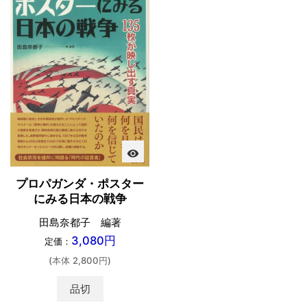
visibility
プロパガンダ・ポスター
にみる日本の戦争
田島奈都子 編著
3,080円
定価：
(本体 2,800円)
品切