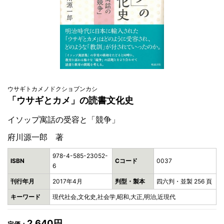
ウサギトカメノドクショブンカシ
「ウサギとカメ」の読書文化史
イソップ寓話の受容と「競争」
府川源一郎 著
978-4-585-23052-
ISBN
Cコード
0037
6
刊行年月
2017年4月
判型・製本
四六判・並製 256 頁
キーワード
現代社会,文化史,社会学,昭和,大正,明治,近現代
2,640円