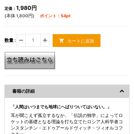
1,980円
定価：
(本体 1,800円)
ポイント：54pt
remove
add
数量 :
カートに追加
shopping_cart
書籍の詳細
「人間はいつまでも地球にへばりついてはいない。」
耳が聞こえず孤立するなか、「伝説の独学」によってロ
ケットの基礎となる理論を打ち立てたロシア人科学者コ
ンスタンチン・エドゥアールドヴィッチ・ツィオルコフ