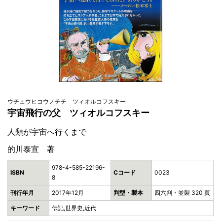
ウチュウヒコウノチチ ツィオルコフスキー
宇宙飛行の父 ツィオルコフスキー
人類が宇宙へ行くまで
的川泰宣 著
978-4-585-22196-
ISBN
Cコード
0023
8
刊行年月
2017年12月
判型・製本
四六判・並製 320 頁
キーワード
伝記,世界史,近代