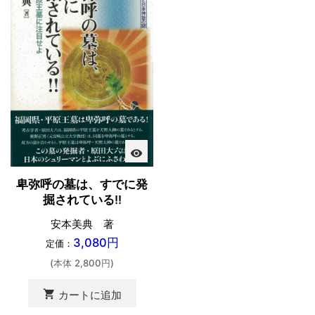
visibility
卑弥呼の墓は、すでに発
掘されている!!
安本美典 著
3,080円
定価：
(本体 2,800円)
shopping_cart
カートに追加