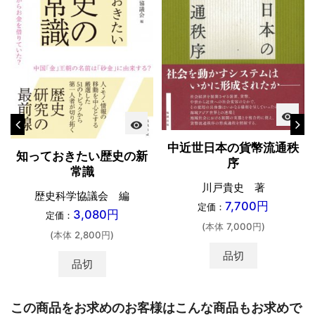
visibility
visibility
中近世日本の貨幣流通秩
知っておきたい歴史の新
序
常識
川戸貴史 著
歴史科学協議会 編
7,700円
定価：
3,080円
定価：
(本体 7,000円)
(本体 2,800円)
品切
品切
この商品をお求めのお客様はこんな商品もお求めで