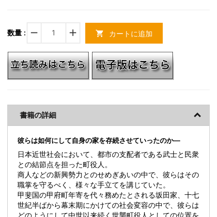
remove
add
数量 :
カートに追加
shopping_cart
書籍の詳細
彼らは如何にして自身の家を存続させていったのか―
日本近世社会において、都市の支配者である武士と民衆
との結節点を担った町役人。
商人などの新興勢力とのせめぎあいの中で、彼らはその
職掌を守るべく、様々な手立てを講じていた。
甲斐国の甲府町年寄を代々務めたとされる坂田家、十七
世紀半ばから幕末期にかけての社会変容の中で、彼らは
どのようにして中世以来続く世襲町役人としての位置を