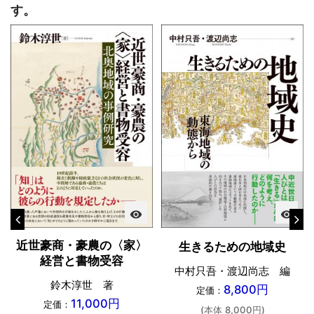
す。
visibility
visibility
近世豪商・豪農の〈家〉
生きるための地域史
経営と書物受容
中村只吾・渡辺尚志 編
鈴木淳世 著
8,800円
定価：
11,000円
定価：
(本体 8,000円)