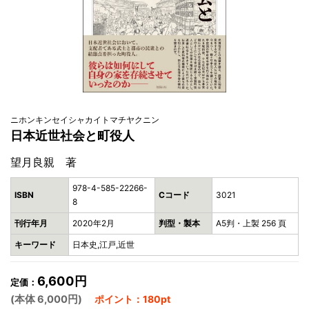
ニホンキンセイシャカイトマチヤクニン
日本近世社会と町役人
望月良親 著
978-4-585-22266-
ISBN
Cコード
3021
8
刊行年月
2020年2月
判型・製本
A5判・上製 256 頁
キーワード
日本史,江戸,近世
6,600円
定価：
(本体 6,000円)
ポイント：180pt