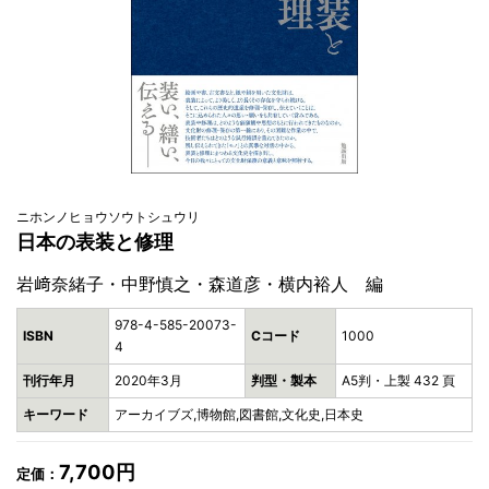
ニホンノヒョウソウトシュウリ
日本の表装と修理
岩﨑奈緒子・中野慎之・森道彦・横内裕人 編
978-4-585-20073-
ISBN
Cコード
1000
4
刊行年月
2020年3月
判型・製本
A5判・上製 432 頁
キーワード
アーカイブズ,博物館,図書館,文化史,日本史
7,700円
定価：