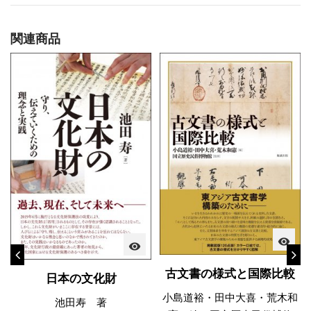
関連商品
visibility
visibility
古文書の様式と国際比較
日本の文化財
小島道裕・田中大喜・荒木和
池田寿 著