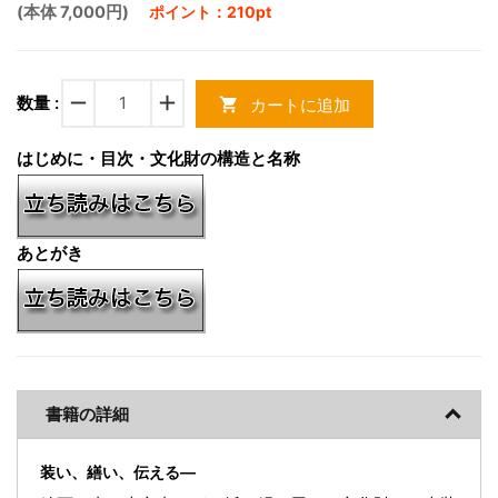
(本体 7,000円)
ポイント：210pt
remove
add
数量 :
カートに追加
shopping_cart
はじめに・目次・文化財の構造と名称
あとがき
書籍の詳細
装い、繕い、伝える―