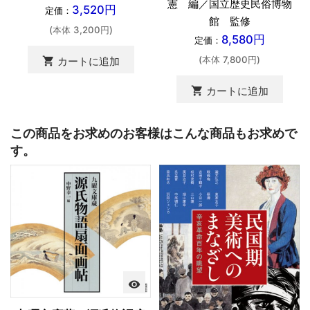
憲 編／国立歴史民俗博物
3,520円
定価：
館 監修
(本体 3,200円)
8,580円
定価：
(本体 7,800円)
shopping_cart
カートに追加
shopping_cart
カートに追加
この商品をお求めのお客様はこんな商品もお求めで
す。
visibility