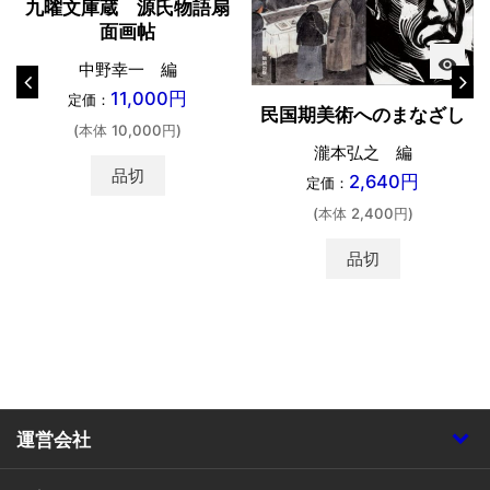
九曜文庫蔵 源氏物語扇
面画帖
visibility
中野幸一 編
11,000円
定価：
民国期美術へのまなざし
(本体 10,000円)
瀧本弘之 編
品切
2,640円
定価：
(本体 2,400円)
品切
運営会社