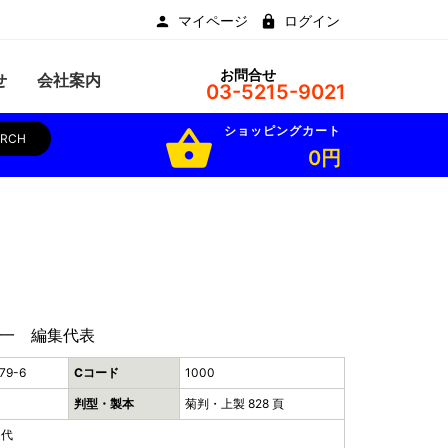
マイページ
ログイン
お問合せ
せ
会社案内
03-5215-9021
ショッピングカート
shopping_basket
ARCH
0円
一 編集代表
79-6
Cコード
1000
判型・製本
菊判・上製 828 頁
近代