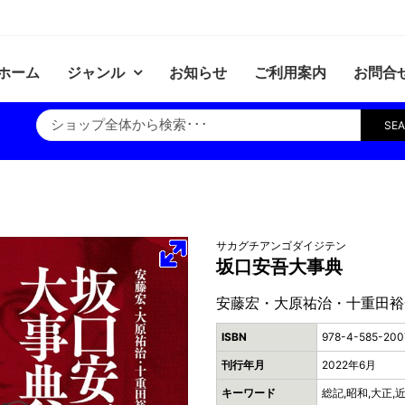
ホーム
ジャンル
お知らせ
ご利用案内
お問合
SE
サカグチアンゴダイジテン
坂口安吾大事典
安藤宏・大原祐治・十重田裕
ISBN
978-4-585-200
刊行年月
2022年6月
キーワード
総記,昭和,大正,