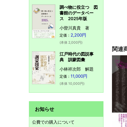
調べ物に役立つ 図
書館のデータベー
ス 2025年版
小曽川真貴 著
2,200円
定価：
(本体 2,000円)
関連
江戸時代の図説事
典 訓蒙図彙
小林祥次郎 解題
11,000円
定価：
(本体 10,000円)
お知らせ
公費での購入について