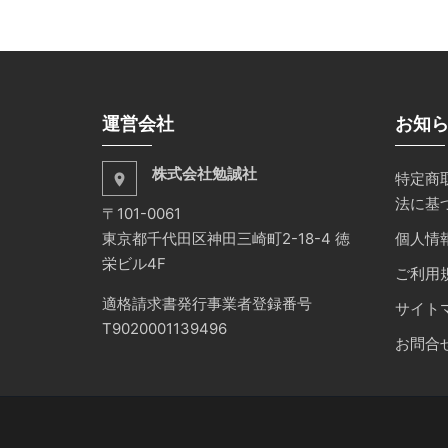
運営会社
お知
株式会社勉誠社
特定商
place
法に基
〒101-0061
東京都千代田区神田三崎町2-18-4 徳
個人情
栄ビル4F
ご利用
適格請求書発行事業者登録番号
サイト
T9020001139496
お問合