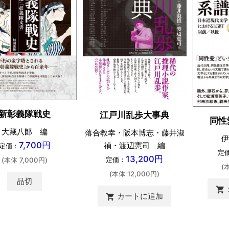
新彰義隊戦史
江戸川乱歩大事典
同性
大藏八郞 編
落合教幸・阪本博志・藤井淑
伊
7,700円
禎・渡辺憲司 編
定価：
定
13,200円
定価：
(本体 7,000円)
(
(本体 12,000円)
品切
shopping_cart
カートに追加
shopping_cart