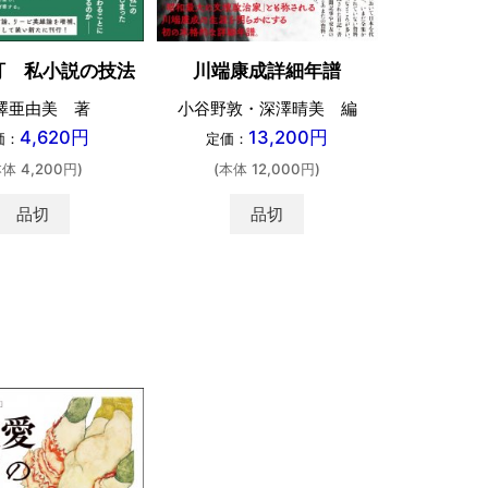
浅草文芸
訂 私小説の技法
川端康成詳細年譜
金井景子・
澤亜由美 著
小谷野敦・深澤晴美 編
宜・津久井
4,620円
13,200円
価：
定価：
本体 4,200円)
(本体 12,000円)
定価：
品切
品切
(本体 
カ
shopping_cart