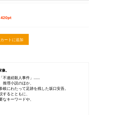
20pt
カートに追加
家像。
「不連続殺人事件」……
、推理小説のほか、
多岐にわたって足跡を残した坂口安吾。
説するとともに、
要なキーワードや、