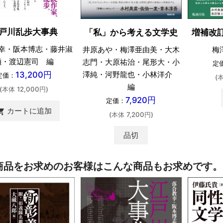
戸川乱歩大事典
「私」から考える文学史
増補改
幸・阪本博志・藤井淑
井原あや・梅澤亜由美・大木
梅
禎・渡辺憲司 編
志門・大原祐治・尾形大・小
定
澤純・河野龍也・小林洋介
13,200円
定価：
(
編
(本体 12,000円)
7,920円
定価：
カートに追加
ing_cart
(本体 7,200円)
品切
商品をお求めのお客様はこんな商品もお求めです。