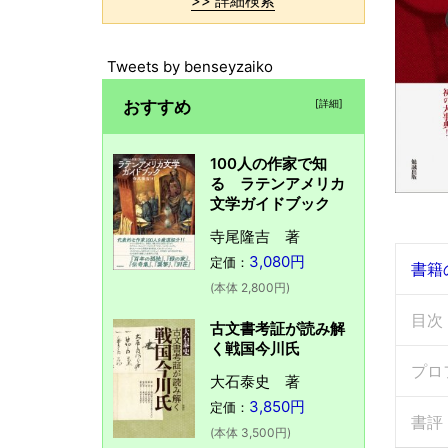
>> 詳細検索
Tweets by benseyzaiko
おすすめ
[詳細]
100人の作家で知
る ラテンアメリカ
文学ガイドブック
寺尾隆吉 著
3,080円
定価：
書籍
(本体 2,800円)
目次
古文書考証が読み解
く戦国今川氏
プロ
大石泰史 著
3,850円
定価：
書評
(本体 3,500円)