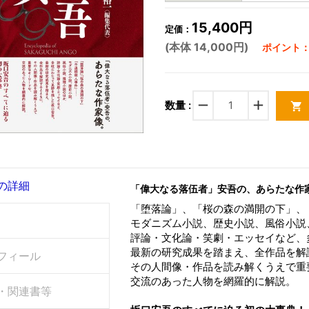
15,400円
定価：
(本体 14,000円)
ポイント：4
remove
add
数量 :
shopping_cart
の詳細
「偉大なる落伍者」安吾の、あらたな作
「堕落論」、「桜の森の満開の下」、
モダニズム小説、歴史小説、風俗小説
評論・文化論・笑劇・エッセイなど、
最新の研究成果を踏まえ、全作品を解
フィール
その人間像・作品を読み解くうえで重
交流のあった人物を網羅的に解説。
・関連書等