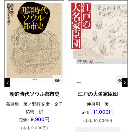
visibility
visibility
朝鮮時代ソウル都市史
江戸の大名家臣団
高東煥 著／野崎充彦・金子
仲泉剛 著
祐樹 訳
11,000円
定価：
9,900円
定価：
(本体 10,000円)
(本体 9,000円)