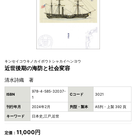
キンセイコウキノカイボウトシャカイヘンヨウ
近世後期の海防と社会変容
清水詩織 著
978-4-585-32037-
ISBN
Cコード
3021
1
刊行年月
2024年2月
判型・製本
A5判・上製 392 頁
キーワード
日本史,江戸,近世
11,000円
定価：