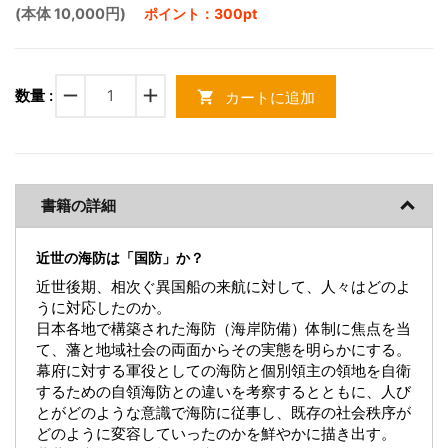
(本体 10,000円)
ポイント：300pt
remove
add
数量 :
カートに追加
shopping_cart
書籍の詳細
近世の海防は「国防」か？
近世後期、相次ぐ異国船の来航に対して、人々はどのよ
うに対応したのか。
日本各地で構築された海防（海岸防備）体制に焦点を当
て、藩と地域社会の両面からその実態を明らかにする。
幕府に対する軍役としての海防と個別領主の領地を自衛
するための自領海防との違いを考察するとともに、人び
とがどのような意識で海防に従事し、既存の社会秩序が
どのように変容していったのかを鮮やかに描き出す。