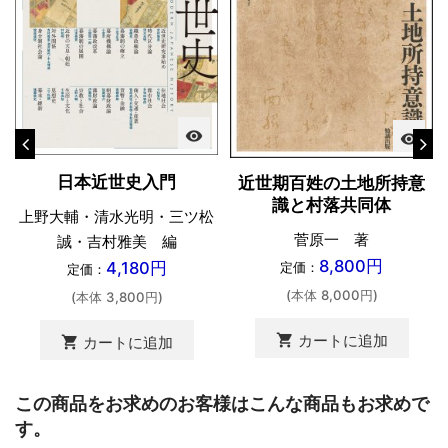
visibility
visibility
日本近世史入門
近世期百姓の土地所持意
識と村落共同体
上野大輔・清水光明・三ツ松
菅原一 著
誠・吉村雅美 編
8,800円
4,180円
定価：
定価：
(本体 8,000円)
(本体 3,800円)
shopping_cart
カートに追加
shopping_cart
カートに追加
この商品をお求めのお客様はこんな商品もお求めで
す。