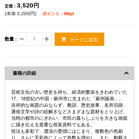
3,520円
定価：
(本体 3,200円)
ポイント：96pt
remove
add
数量 :
カートに追加
shopping_cart
書籍の詳細
芸術文化の古い歴史を持ち、経済的繁栄をきわめていた
17、18世紀の中国・蘇州市に生まれた「蘇州版画」。
吉祥的な画題のみならず、教訓、歴史故事、名所旧跡、
通俗文学や詩の絵解きなどさまざまな題材をとり上げ、
当時の都市のにぎわい、市民の暮らしぶりを大きな画面
に描き伝える貴重な視覚資料でもある。
技法も多彩で、濃淡の墨摺にはじまり、複数色の色刷
り、さらに手彩色によって色数を増やし、また、舶載さ