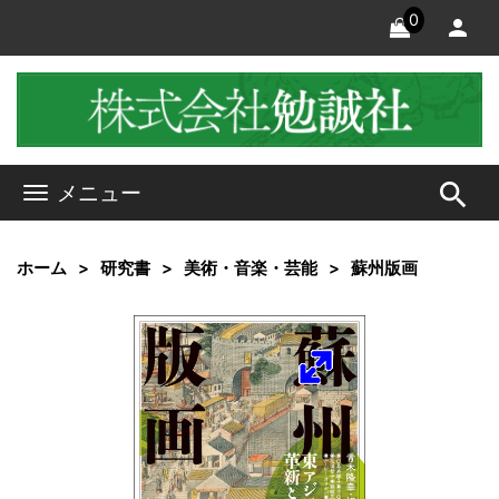
0
search
メニュー
ホーム
研究書
美術・音楽・芸能
蘇州版画