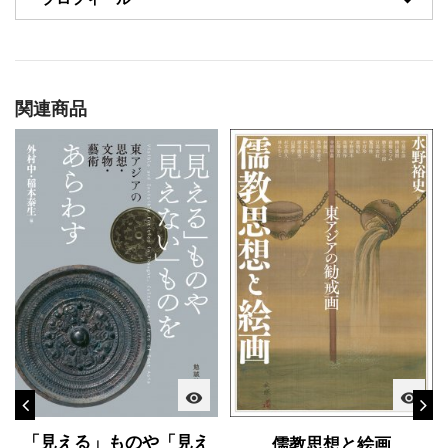
関連商品
visibility
visibility
「見える」ものや「見え
儒教思想と絵画