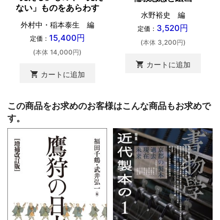
ない」ものをあらわす
水野裕史 編
外村中・稲本泰生 編
3,520円
定価：
15,400円
定価：
(本体 3,200円)
(本体 14,000円)
shopping_cart
カートに追加
shopping_cart
カートに追加
この商品をお求めのお客様はこんな商品もお求めで
す。