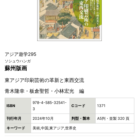
アジア遊学295
ソシュウハンガ
蘇州版画
東アジア印刷芸術の革新と東西交流
青木隆幸・板倉聖哲・小林宏光 編
978-4-585-32541-
ISBN
Cコード
1371
3
刊行年月
2024年10月
判型・製本
A5判・並製 320 頁
キーワード
美術,中国,東アジア,世界史