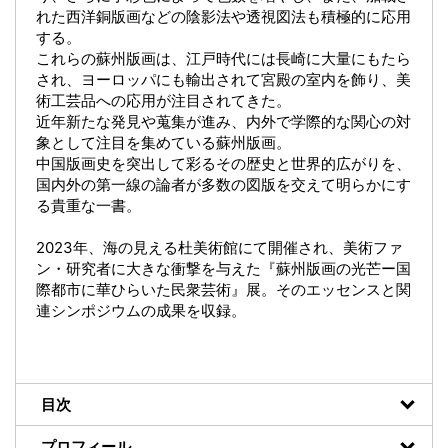
れた西洋銅版画などの陰影法や透視図法も積極的に応用
する。
これらの蘇州版画は、江戸時代には長崎に大量にもたら
され、ヨーロッパにも輸出されて宮殿の室内を飾り、美
術工芸品への応用が注目されてきた。
近年新たな発見や蒐集が進み、内外で学際的な関心の対
象として注目を集めている蘇州版画。
中国版画史を突出して彩るその歴史と世界的広がりを、
国内外の第一線の論者が多数の図版を交えて明らかにす
る貴重な一書。
2023年、海の見える杜美術館にて開催され、美術ファ
ン・研究者に大きな衝撃を与えた『蘇州版画の光芒ー国
際都市に華ひらいた民衆芸術』展。そのエッセンスと関
連シンポジウムの成果を収録。
目次
プロフィール