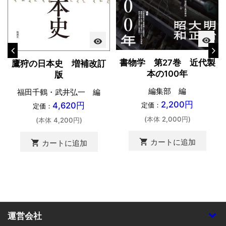
visibility
visibility
書物学 第27巻 近代製
鷹狩の日本史 増補改訂
本の100年
版
編集部 編
福田千鶴・武井弘一 編
2,200円
4,620円
定価：
定価：
(本体 2,000円)
(本体 4,200円)
shopping_cart
カートに追加
shopping_cart
カートに追加
運営会社