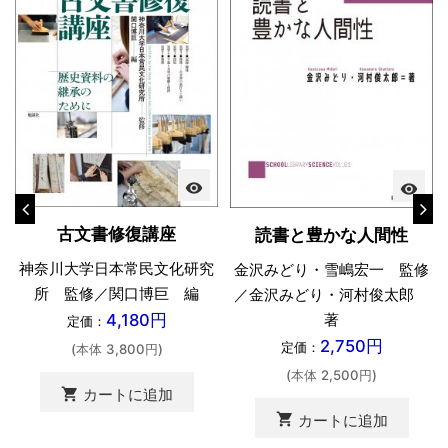
visibility
visibility
古文書修復講座
読書と豊かな人間性
神奈川大学日本常民文化研究
金沢みどり・雪嶋宏一 監修
所 監修／関口博巨 編
／金沢みどり・河村俊太郎
著
4,180円
定価：
2,750円
定価：
(本体 3,800円)
(本体 2,500円)
shopping_cart
カートに追加
shopping_cart
カートに追加