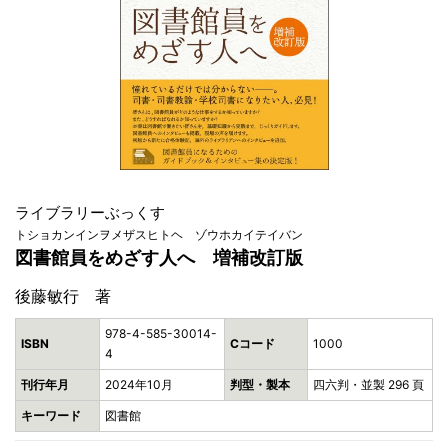
ライブラリーぶっくす
トショカンインヲメザスヒトヘ ゾウホカイテイバン
図書館員をめざす人へ 増補改訂版
後藤敏行 著
978-4-585-30014-
ISBN
Cコード
1000
4
刊行年月
2024年10月
判型・製本
四六判・並製 296 頁
キーワード
図書館