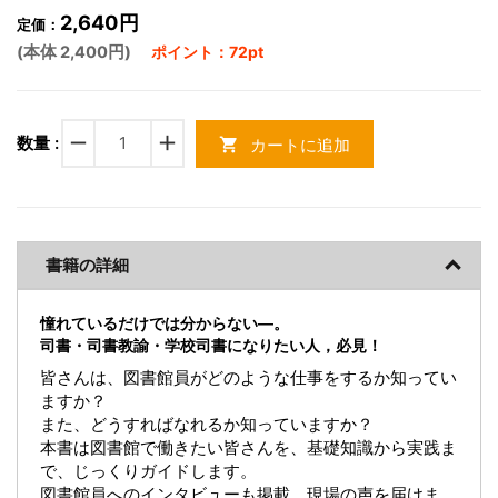
2,640円
定価：
(本体 2,400円)
ポイント：72pt
remove
add
数量 :
カートに追加
shopping_cart
書籍の詳細
憧れているだけでは分からない―。
司書・司書教諭・学校司書になりたい人，必見！
皆さんは、図書館員がどのような仕事をするか知ってい
ますか？
また、どうすればなれるか知っていますか？
本書は図書館で働きたい皆さんを、基礎知識から実践ま
で、じっくりガイドします。
図書館員へのインタビューも掲載、現場の声を届けま