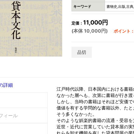
キーワード
書物史,出版,古典
11,000円
定価：
(本体 10,000円)
ポイント：3
品切
の詳細
江戸時代以降、日本国内における書籍
なかった層へも、次第に書籍が行き渡
しかし、当時の書籍はそれほど安価で
価値を有する学問的な書籍以外、たと
そう多くなかった。
フィール
そのような娯楽的書籍の流通・受容を
近世・近代に営業していた貸本屋の実
れらを卸す機能を有した貸本問屋の業