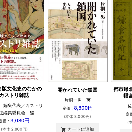
出版文化史のなかの
都市鎌
開かれていた鎖国
カストリ雑誌
幡
片桐一男 著
 編集代表／カストリ
佐
8,800円
定価：
誌編集委員会 編
定
(本体 8,000円)
3,080円
定価：
(
カートに追加
(本体 2,800円)
shopping_cart