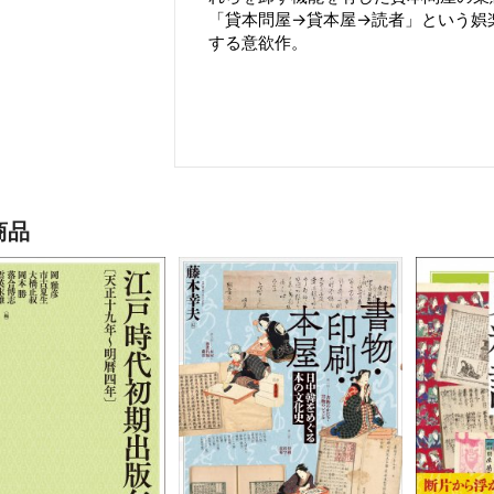
「貸本問屋→貸本屋→読者」という娯
する意欲作。
商品