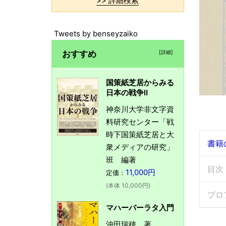
>> 詳細検索
Tweets by benseyzaiko
おすすめ
[詳細]
国策紙芝居からみる
日本の戦争Ⅱ
神奈川大学非文字資
料研究センター「戦
時下国策紙芝居と大
書籍
衆メディアの研究」
班 編著
目次
11,000円
定価：
(本体 10,000円)
プロ
マハーバーラタ入門
沖田瑞穂 著