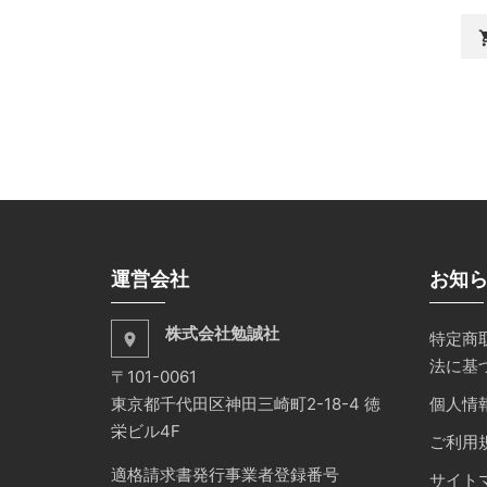
shopp
運営会社
お知
株式会社勉誠社
特定商
place
法に基
〒101-0061
東京都千代田区神田三崎町2-18-4 徳
個人情
栄ビル4F
ご利用
適格請求書発行事業者登録番号
サイト