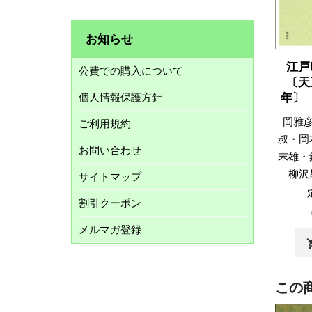
お知らせ
江戸
公費での購入について
〔天
年〕
個人情報保護方針
岡雅
ご利用規約
叔・岡
お問い合わせ
末雄・
柳沢
サイトマップ
割引クーポン
メルマガ登録
shopp
この