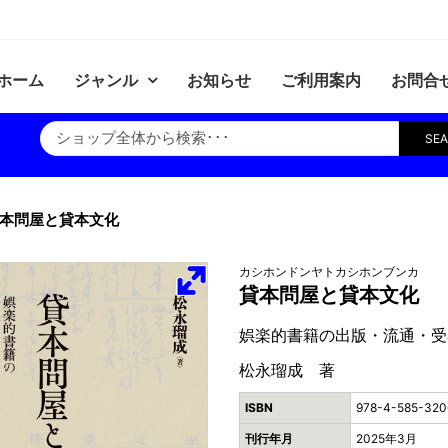
ホーム
ジャンル
お知らせ
ご利用案内
お問合
SE
本問屋と貸本文化
カシホンドンヤトカシホンブンカ
貸本問屋と貸本文化
娯楽的書籍の出版・流通・受
松永瑠成 著
ISBN
978-4-585-320
刊行年月
2025年3月