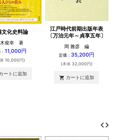
江戸時代前期出版年表
籍文化史料論
〔万治元年～貞享五年〕
木俊幸 著
岡 雅彦 編
11,000円
価：
35,200円
定価：
体 10,000円)
(本体 32,000円)
カートに追加
カートに追加
shopping_cart