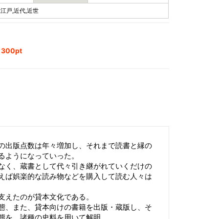
,江戸,近代,近世
00pt
の出版点数は年々増加し、それまで読書と縁の
るようになっていった。
なく、蔵書として代々引き継がれていくだけの
えば娯楽的な読み物などを購入して読む人々は
支えたのが貸本文化である。
態、また、貸本向けの書籍を出版・蔵版し、そ
態を、諸種の史料を用いて解明。