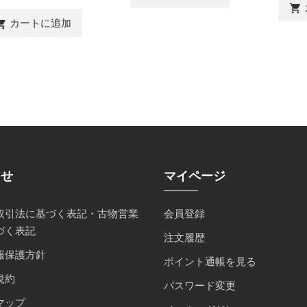
shopping_cart
カートに追加
ing_cart
らせ
マイページ
取引法に基づく表記・古物営業
会員登録
づく表記
注文履歴
報保護方針
ポイント通帳を見る
規約
パスワード変更
マップ