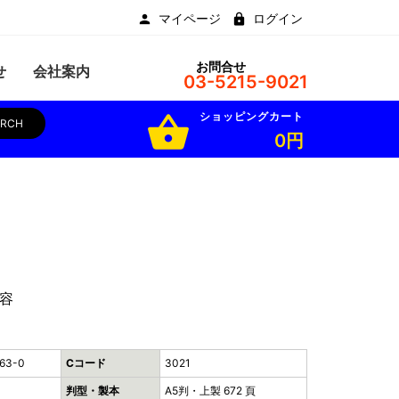
マイページ
ログイン
お問合せ
せ
会社案内
03-5215-9021
ショッピングカート
shopping_basket
ARCH
0円
容
63-0
Cコード
3021
判型・製本
A5判・上製 672 頁