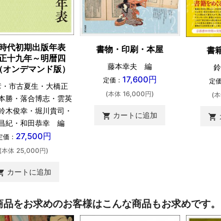
時代初期出版年表
書物・印刷・本屋
書
正十九年～明暦四
藤本幸夫 編
鈴
（オンデマンド版）
17,600円
定価：
定
彦・市古夏生・大橋正
(本体 16,000円)
(本
本勝・落合博志・雲英
鈴木俊幸・堀川貴司・
カートに追加
shopping_cart
shopping_cart
昌紀・和田恭幸 編
27,500円
定価：
(本体 25,000円)
カートに追加
ing_cart
商品をお求めのお客様はこんな商品もお求めです。