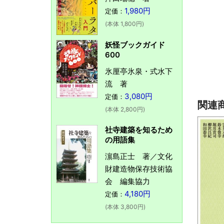
1,980円
定価：
(本体 1,800円)
妖怪ブックガイド
600
氷厘亭氷泉・式水下
流 著
3,080円
定価：
関連
(本体 2,800円)
社寺建築を知るため
の用語集
濵島正士 著／文化
財建造物保存技術協
会 編集協力
4,180円
定価：
(本体 3,800円)