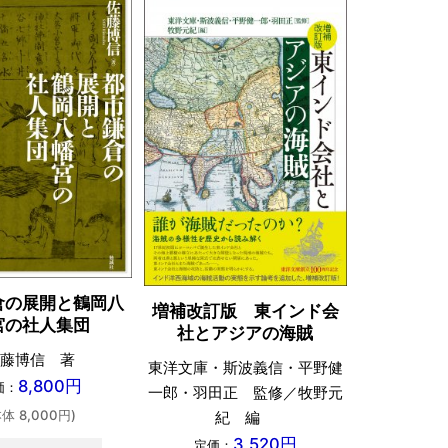
織田信
倉の展開と鶴岡八
増補改訂版 東インド会
宮の社人集団
社とアジアの海賊
公益財団法
藤博信 著
大学 永青
東洋文庫・斯波義信・平野健
8,800円
価：
一郎・羽田正 監修／牧野元
定価：
本体 8,000円)
紀 編
(本体 
3,520円
定価：