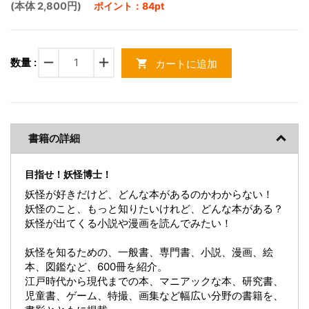
(本体 2,800円)
ポイント：84pt
remove
add
数量 :
カートに追加
shopping_cart
書籍の詳細
目指せ！妖怪博士！
妖怪が好きだけど、どんな本があるのかわからない！
妖怪のこと、もっと知りたいけれど、どんな本がある？
妖怪が出てくる小説や漫画を読んでみたい！
妖怪を知るための、一般書、専門書、小説、漫画、絵
本、図鑑など、600冊を紹介。
江戸時代から現代までの本、マニアックな本、研究書、
児童書、ゲーム、特撮、画集など幅広い分野の書籍を、