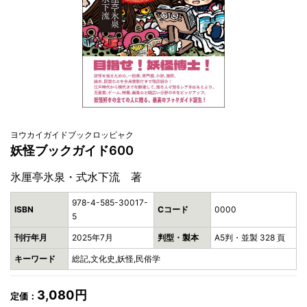
ヨウカイガイドブックロッピャク
妖怪ブックガイド600
氷厘亭氷泉・式水下流 著
978-4-585-30017-
ISBN
Cコード
0000
5
刊行年月
2025年7月
判型・製本
A5判・並製 328 頁
キーワード
総記,文化史,妖怪,民俗学
3,080円
定価：