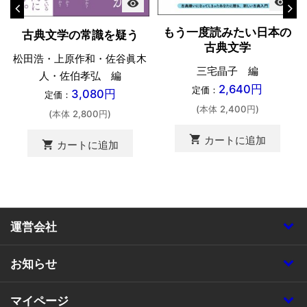
visibility
visibility
もう一度読みたい日本の
古典文学の常識を疑う
古典文学
松田浩・上原作和・佐谷眞木
三宅晶子 編
人・佐伯孝弘 編
2,640円
定価：
3,080円
定価：
(本体 2,400円)
(本体 2,800円)
shopping_cart
カートに追加
shopping_cart
カートに追加
運営会社
お知らせ
マイページ