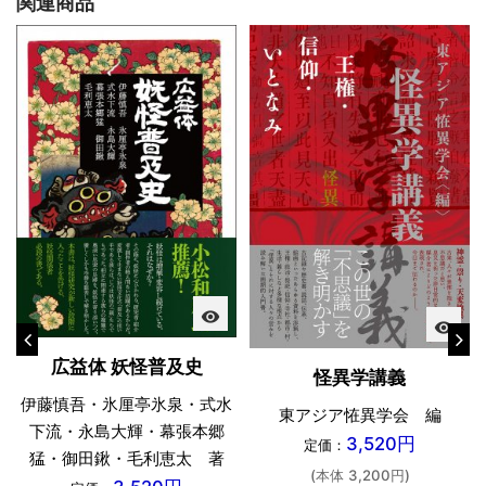
関連商品
visibility
visibility
広益体 妖怪普及史
怪異学講義
伊藤慎吾・氷厘亭氷泉・式水
東アジア恠異学会 編
下流・永島大輝・幕張本郷
3,520円
定価：
猛・御田鍬・毛利恵太 著
(本体 3,200円)