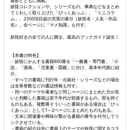
書影とともに掲載。
妖怪コレクションや、シリーズもの、事典などをまとめ
てくわしく取り上げた「ぴっくあっぷ」、「ミニコラ
ム」、2300項目超の充実の索引（妖怪名・人名・作品
名）、全ページに「マメ知識」も付す。
妖怪好きの全ての人に贈る、最高のブックガイド誕生！
【本書の特色】
・妖怪にかんする書籍600冊を「一般書・専門書」「小
説」「漫画」「児童書・図鑑」に分け、基本年代順に紹
介。
・すべての書籍に刊行年・出版社・シリーズなどの場合
は全巻巻数などの書誌情報も付す。
・同一のテーマや著者など同じページにまとめた方が良
いと判断した書籍は若干年代が前後するもの、部を跨ぐ
ものもある。複数冊そういった書籍がある場合は「ぴっ
くあっぷ」として1～2ページにまとめたものもある。
・文末に関連書や興味が繋がる書籍の番号を付与してリ
ンクさせている。
・書籍の紹介以外に書籍上のテーマや妖怪に関するコラ