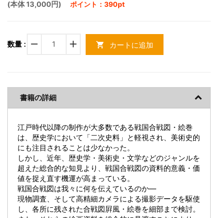
(本体 13,000円)
ポイント：390pt
remove
add
数量 :
カートに追加
shopping_cart
書籍の詳細
江戸時代以降の制作が大多数である戦国合戦図・絵巻
は、歴史学において「二次史料」と軽視され、美術史的
にも注目されることは少なかった。
しかし、近年、歴史学・美術史・文学などのジャンルを
超えた総合的な知見より、戦国合戦図の資料的意義・価
値を捉え直す機運が高まっている。
戦国合戦図は我々に何を伝えているのか―
現物調査、そして高精細カメラによる撮影データを駆使
し、各所に残された合戦図屛風・絵巻を細部まで検討。