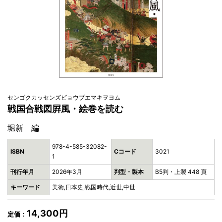
センゴクカッセンズビョウブエマキヲヨム
戦国合戦図屛風・絵巻を読む
堀新 編
978-4-585-32082-
ISBN
Cコード
3021
1
刊行年月
2026年3月
判型・製本
B5判・上製 448 頁
キーワード
美術,日本史,戦国時代,近世,中世
14,300円
定価：