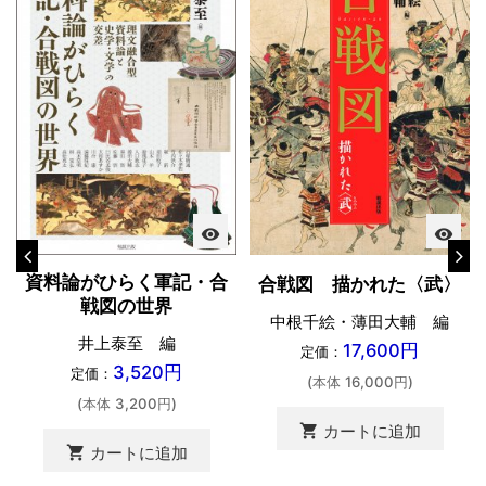
visibility
visibility
資料論がひらく軍記・合
合戦図 描かれた〈武〉
戦図の世界
中根千絵・薄田大輔 編
井上泰至 編
17,600円
定価：
3,520円
定価：
(本体 16,000円)
(本体 3,200円)
shopping_cart
カートに追加
shopping_cart
カートに追加