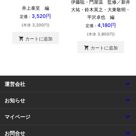
伊藤聡・門屋温 監修／新井
井上泰至 編
大祐・鈴木英之・大東敬明・
3,520円
定価：
平沢卓也 編
4,180円
(本体 3,200円)
定価：
(本体 3,800円)
shopping_cart
カートに追加
shopping_cart
カートに追加
運営会社
お知らせ
マイページ
お問合せ