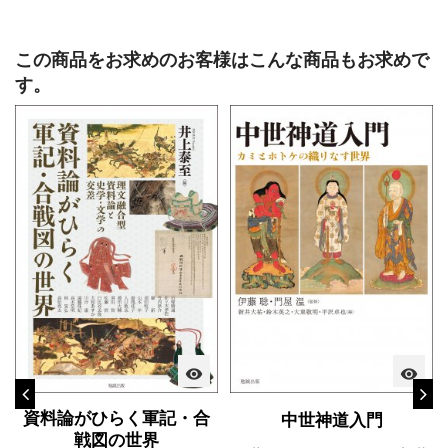
この商品をお求めのお客様はこんな商品もお求めで
す。
visibility
visibility
資料論がひらく軍記・合
中世神道入門
戦図の世界