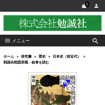
0
search
メニュー
ホーム
研究書
歴史
日本史（前近代）
戦国合戦図屛風・絵巻を読む