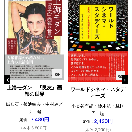
visibility
visibility
上海モダン 『良友』画
ワールドシネマ・スタデ
報の世界
ィーズ
孫安石・菊池敏夫・中村みど
小長谷有紀・鈴木紀・旦匡
り 編
子 編
7,480円
定価：
2,420円
定価：
(本体 6,800円)
(本体 2,200円)