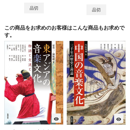
品切
品切
この商品をお求めのお客様はこんな商品もお求めで
す。
visibility
visibility