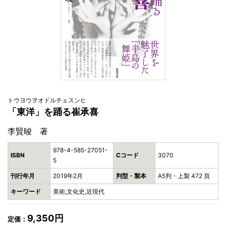
トウヨウヲオドルチェスンヒ
「東洋」を踊る崔承喜
李賢晙 著
978-4-585-27051-
ISBN
Cコード
3070
5
刊行年月
2019年2月
判型・製本
A5判・上製 472 頁
キーワード
美術,文化史,近現代
9,350円
定価：