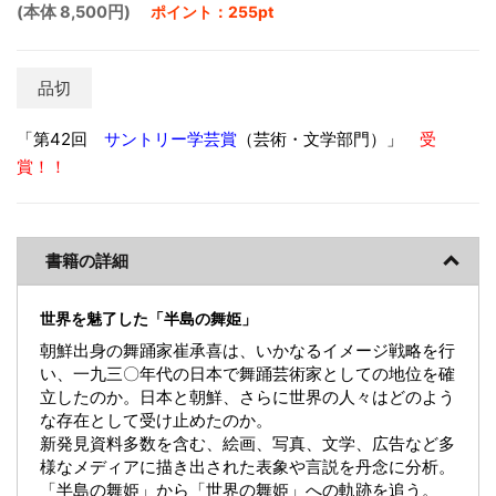
(本体 8,500円)
ポイント：255pt
品切
「第42回
（芸術・文学部門）」
サントリー学芸賞
受
賞！！
書籍の詳細
世界を魅了した「半島の舞姫」
朝鮮出身の舞踊家崔承喜は、いかなるイメージ戦略を行
い、一九三〇年代の日本で舞踊芸術家としての地位を確
立したのか。日本と朝鮮、さらに世界の人々はどのよう
な存在として受け止めたのか。
新発見資料多数を含む、絵画、写真、文学、広告など多
様なメディアに描き出された表象や言説を丹念に分析。
「半島の舞姫」から「世界の舞姫」への軌跡を追う。