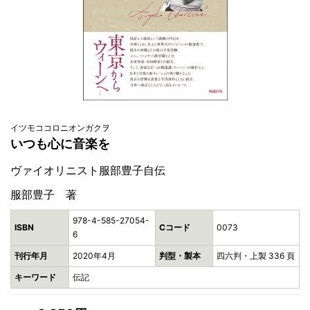
イツモココロニオンガクヲ
いつも心に音楽を
ヴァイオリニスト服部豊子自伝
服部豊子 著
978-4-585-27054-
ISBN
Cコード
0073
6
刊行年月
2020年4月
判型・製本
四六判・上製 336 頁
キーワード
伝記