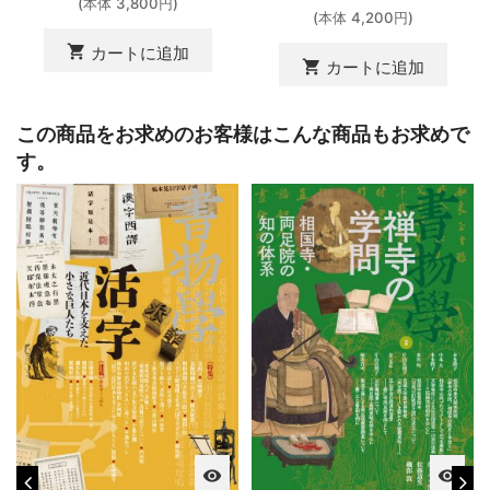
(本体 3,800円)
(本体 4,200円)
shopping_cart
カートに追加
shopping_cart
カートに追加
この商品をお求めのお客様はこんな商品もお求めで
す。
visibility
visibility