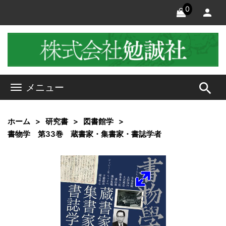
0
search
メニュー
ホーム
研究書
図書館学
書物学 第33巻 蔵書家・集書家・書誌学者