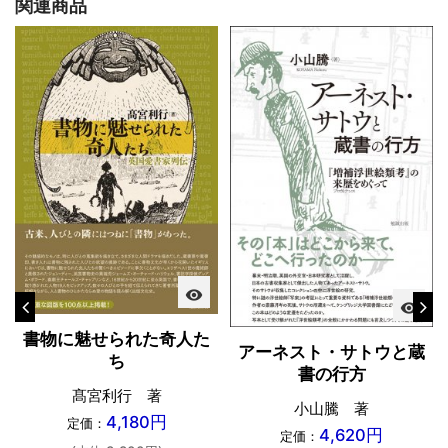
関連商品
visibility
visibility
書物に魅せられた奇人た
アーネスト・サトウと蔵
ち
書の行方
髙宮利行 著
小山騰 著
4,180円
定価：
4,620円
定価：