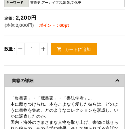
キーワード
書物史,アーカイブズ,出版,文化史
2,200円
定価：
(本体 2,000円)
ポイント：60pt
remove
add
数量 :
カートに追加
shopping_cart
書籍の詳細
「集書家」・「蔵書家」・「書誌学者」…
本に惹きつけられ、本をこよなく愛した彼らは、どのよ
うに書物を集め、どのようなコレクションを形成し、い
かに調査したのか。
国内・海外のさまざまな人物を取り上げ、書物に魅せら
れた彼らの、その苦労や成果、そして知られざる逸話な