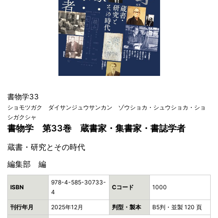
書物学33
ショモツガク ダイサンジュウサンカン ゾウショカ・シュウショカ・ショ
シガクシャ
書物学 第33巻 蔵書家・集書家・書誌学者
蔵書・研究とその時代
編集部 編
978-4-585-30733-
ISBN
Cコード
1000
4
刊行年月
2025年12月
判型・製本
B5判・並製 120 頁